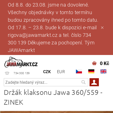
Od 8.8. do 23.08. jsme na dovolené.
Všechny objednávky v tomto termínu
budou zpracovány ihned po tomto datu.
Od 17.8. – 23.8. bude k dispozici e-mail
rigova@jawamarkt.cz a tel. číslo 734
300 139 Děkujeme za pochopení. Tým
JAWAmarkt
0 Kč
CZK
EUR
734 300 139
Držák klaksonu Jawa 360/559 -
ZINEK