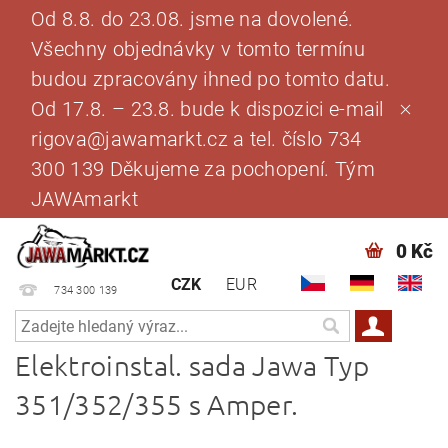
Od 8.8. do 23.08. jsme na dovolené.
Všechny objednávky v tomto termínu
budou zpracovány ihned po tomto datu.
Od 17.8. – 23.8. bude k dispozici e-mail
rigova@jawamarkt.cz a tel. číslo 734
300 139 Děkujeme za pochopení. Tým
JAWAmarkt
0 Kč
CZK
EUR
734 300 139
Elektroinstal. sada Jawa Typ
351/352/355 s Amper.