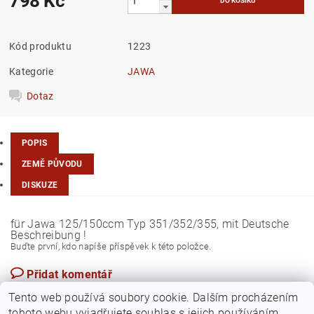
798 Kč
Kód produktu
1223
Kategorie
JAWA
Dotaz
POPIS
ZEMĚ PŮVODU
DISKUZE
für Jawa 125/150ccm Typ 351/352/355, mit Deutsche
Beschreibung !
Buďte první, kdo napíše příspěvek k této položce.
Přidat komentář
Česká republika
Tento web používá soubory cookie. Dalším procházením
tohoto webu vyjadřujete souhlas s jejich používáním..