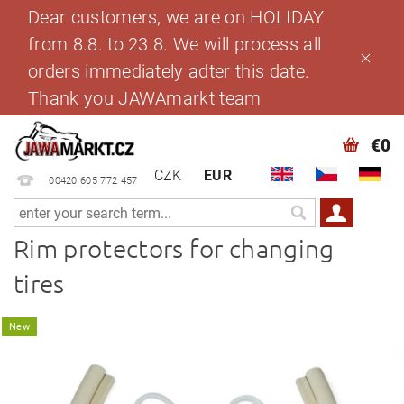
Dear customers, we are on HOLIDAY
from 8.8. to 23.8. We will process all
orders immediately adter this date.
Thank you JAWAmarkt team
€0
CZK
EUR
00420 605 772 457
Rim protectors for changing
tires
New