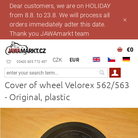
Dear customers, we are on HOLIDAY
from 8.8. to 23.8. We will process all
orders immediately adter this date.
Thank you JAWAmarkt team
€0
CZK
EUR
00420 605 772 457
Cover of wheel Velorex 562/563
- Original, plastic