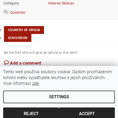
Category
Velorex Sidecar
Question
COUNTRY OF ORIGIN
DISCUSSION
Be the first who will post an article to this item!
Add a comment
Czech Rep.
Tento web používá soubory cookie. Dalším procházením
tohoto webu vyjadřujete souhlas s jejich používáním..
Více informací
zde
.
SETTINGS
Edit cookie settings
2026 ©
Jawamarkt
, all rights reserved.
Created by Shoptet
REJECT
ACCEPT