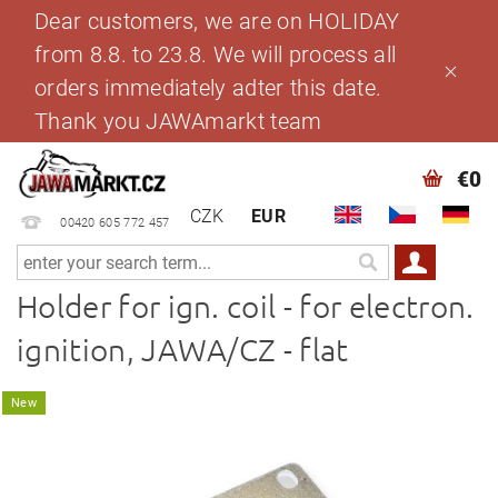
Dear customers, we are on HOLIDAY
from 8.8. to 23.8. We will process all
orders immediately adter this date.
Thank you JAWAmarkt team
€0
CZK
EUR
00420 605 772 457
Holder for ign. coil - for electron.
ignition, JAWA/CZ - flat
New