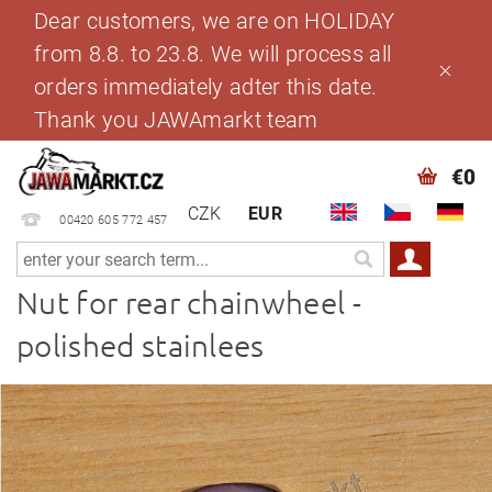
Dear customers, we are on HOLIDAY
from 8.8. to 23.8. We will process all
orders immediately adter this date.
Thank you JAWAmarkt team
€0
CZK
EUR
00420 605 772 457
Nut for rear chainwheel -
polished stainlees