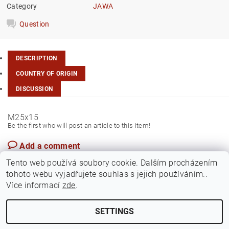
Category
JAWA
Question
DESCRIPTION
COUNTRY OF ORIGIN
DISCUSSION
M25x15
Be the first who will post an article to this item!
Add a comment
Czech Rep.
Tento web používá soubory cookie. Dalším procházením
tohoto webu vyjadřujete souhlas s jejich používáním..
Více informací
zde
.
SETTINGS
Edit cookie settings
2026 ©
Jawamarkt
, all rights reserved.