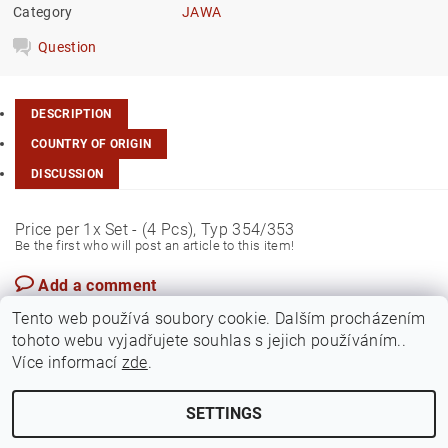
Category
JAWA
Question
DESCRIPTION
COUNTRY OF ORIGIN
DISCUSSION
Price per 1x Set - (4 Pcs), Typ 354/353
Be the first who will post an article to this item!
Add a comment
Czech Rep.
Tento web používá soubory cookie. Dalším procházením
tohoto webu vyjadřujete souhlas s jejich používáním..
Více informací
zde
.
SETTINGS
Edit cookie settings
2026 ©
Jawamarkt
, all rights reserved.