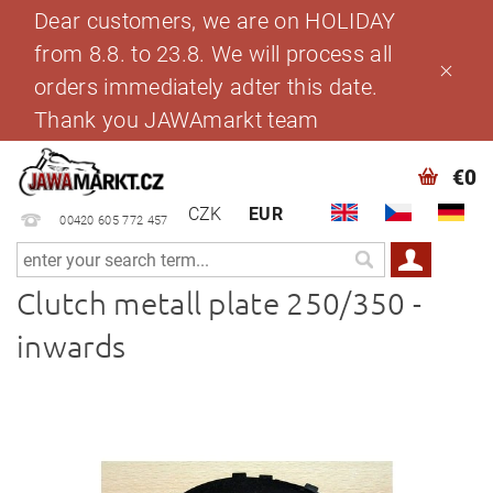
Dear customers, we are on HOLIDAY
from 8.8. to 23.8. We will process all
orders immediately adter this date.
Thank you JAWAmarkt team
€0
CZK
EUR
00420 605 772 457
Clutch metall plate 250/350 -
inwards