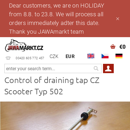
Dear customers, we are on HOLIDAY
from 8.8. to 23.8. We will process all
orders immediately adter this date.
Thank you JAWAmarkt team
€0
CZK
EUR
00420 605 772 457
Control of draining tap CZ
Scooter Typ 502