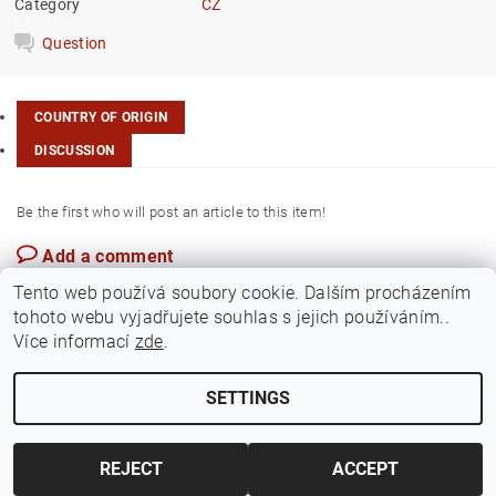
Category
CZ
Question
COUNTRY OF ORIGIN
DISCUSSION
Be the first who will post an article to this item!
Add a comment
Czech Rep.
Tento web používá soubory cookie. Dalším procházením
tohoto webu vyjadřujete souhlas s jejich používáním..
Více informací
zde
.
SETTINGS
Edit cookie settings
2026 ©
Jawamarkt
, all rights reserved.
Created by Shoptet
REJECT
ACCEPT