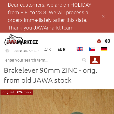
Dear customers, we are on HOLIDAY
from 8.8. to 23.8. We will process all
orders immediately adter this date.
Thank you JAWAmarkt team
€0
CZK
EUR
00420 605 772 457
Brakelever 90mm ZINC - orig.
from old JAWA stock
Orig. old JAWA Stock