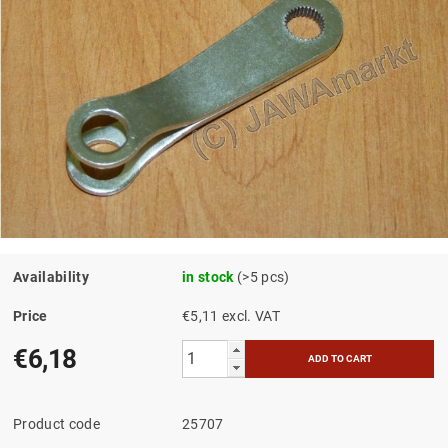
Availability
in stock
(>5 pcs)
Price
€5,11 excl. VAT
€6,18
Product code
25707