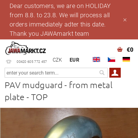
Dear customers, we are on HOLIDAY
from 8.8. to 23.8. We will process all
orders immediately adter this date.
Thank you JAWAmarkt team
€0
CZK
EUR
00420 605 772 457
PAV mudguard - from metal
plate - TOP