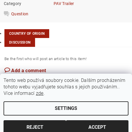
Category
PAV Trailer
Question
COUNTRY OF ORIGIN
DISCUSSION
Be the first who will post an article to this item!
Add a comment
Czech Rep.
Tento web používá soubory cookie. Dalším procházením
tohoto webu vyjadřujete souhlas s jejich používáním..
Více informací
zde
.
SETTINGS
Edit cookie settings
2026 ©
Jawamarkt
, all rights reserved.
Created by Shoptet
REJECT
ACCEPT