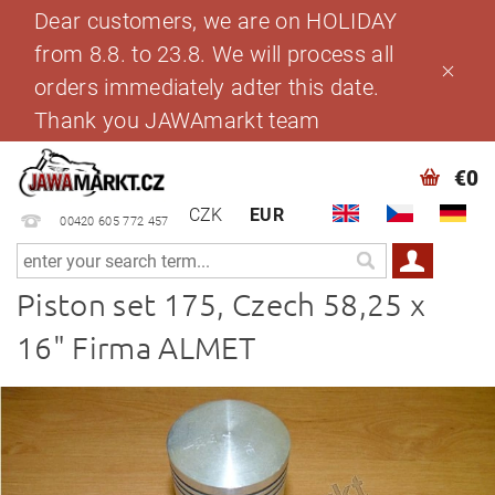
Dear customers, we are on HOLIDAY
from 8.8. to 23.8. We will process all
orders immediately adter this date.
Thank you JAWAmarkt team
€0
CZK
EUR
00420 605 772 457
Piston set 175, Czech 58,25 x
16" Firma ALMET