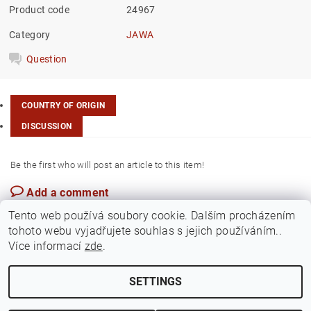
Product code
24967
Category
JAWA
Question
COUNTRY OF ORIGIN
DISCUSSION
Be the first who will post an article to this item!
Add a comment
Czech Rep.
Tento web používá soubory cookie. Dalším procházením
tohoto webu vyjadřujete souhlas s jejich používáním..
Více informací
zde
.
SETTINGS
Edit cookie settings
2026 ©
Jawamarkt
, all rights reserved.