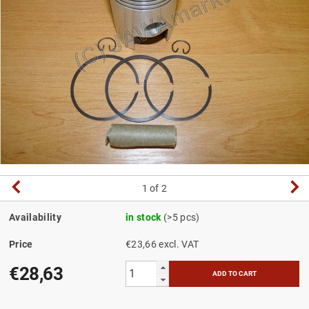
1
of 2
Availability
in stock
(>5 pcs)
Price
€23,66 excl. VAT
€28,63