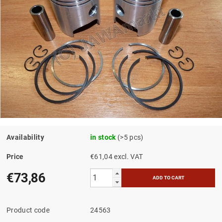
Availability
in stock
(>5 pcs)
Price
€61,04 excl. VAT
€73,86
Product code
24563