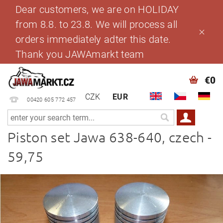
Dear customers, we are on HOLIDAY
from 8.8. to 23.8. We will process all
orders immediately adter this date.
Thank you JAWAmarkt team
€0
CZK
EUR
00420 605 772 457
Piston set Jawa 638-640, czech -
59,75