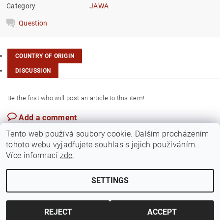
Category
JAWA
Question
COUNTRY OF ORIGIN
DISCUSSION
Be the first who will post an article to this item!
Add a comment
Czech Rep.
Tento web používá soubory cookie. Dalším procházením
tohoto webu vyjadřujete souhlas s jejich používáním..
Více informací
zde
.
SETTINGS
Edit cookie settings
2026 ©
Jawamarkt
, all rights reserved.
Created by Shoptet
REJECT
ACCEPT