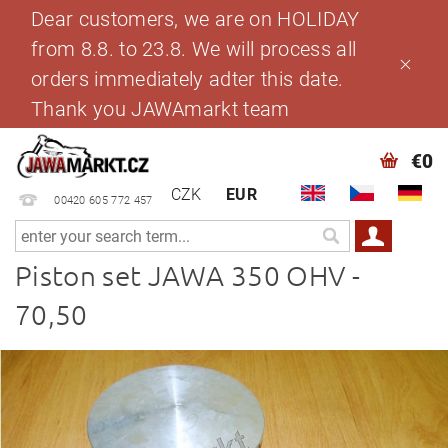
Dear customers, we are on HOLIDAY
from 8.8. to 23.8. We will process all
orders immediately adter this date.
Thank you JAWAmarkt team
€0
CZK
EUR
00420 605 772 457
Piston set JAWA 350 OHV -
70,50