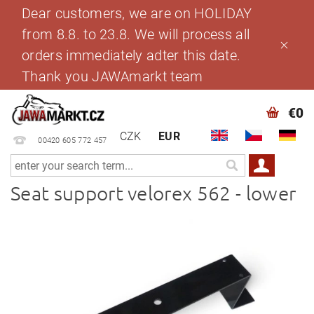
Dear customers, we are on HOLIDAY
from 8.8. to 23.8. We will process all
orders immediately adter this date.
Thank you JAWAmarkt team
€0
CZK
EUR
00420 605 772 457
Seat support velorex 562 - lower