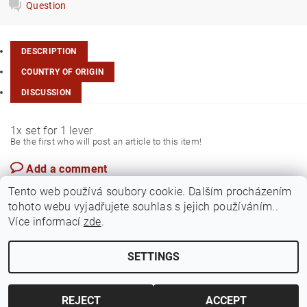
Question
DESCRIPTION
COUNTRY OF ORIGIN
DISCUSSION
1x set for 1 lever
Be the first who will post an article to this item!
Add a comment
Czech Rep.
Tento web používá soubory cookie. Dalším procházením
tohoto webu vyjadřujete souhlas s jejich používáním..
Více informací
zde
.
SETTINGS
Edit cookie settings
2026 ©
Jawamarkt
, all rights reserved.
Created by Shoptet
REJECT
ACCEPT