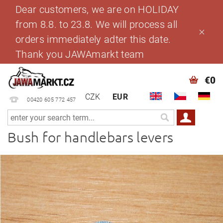
Dear customers, we are on HOLIDAY
from 8.8. to 23.8. We will process all
orders immediately adter this date.
Thank you JAWAmarkt team
€0
CZK
EUR
00420 605 772 457
Bush for handlebars levers