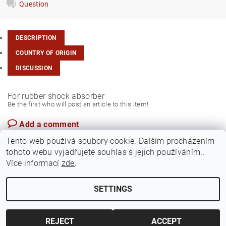
Question
DESCRIPTION
COUNTRY OF ORIGIN
DISCUSSION
For rubber shock absorber
Be the first who will post an article to this item!
Add a comment
Czech Rep.
Tento web používá soubory cookie. Dalším procházením
tohoto webu vyjadřujete souhlas s jejich používáním..
Více informací
zde
.
SETTINGS
Edit cookie settings
2026 ©
Jawamarkt
, all rights reserved.
Created by Shoptet
REJECT
ACCEPT