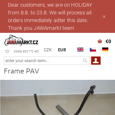
Dear customers, we are on HOLIDAY
from 8.8. to 23.8. We will process all
orders immediately adter this date.
Thank you JAWAmarkt team
€0
CZK
EUR
00420 605 772 457
Frame PAV