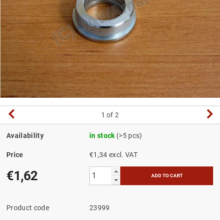
1
of 2
Availability
in stock
(>5 pcs)
Price
€1,34 excl. VAT
€1,62
Product code
23999