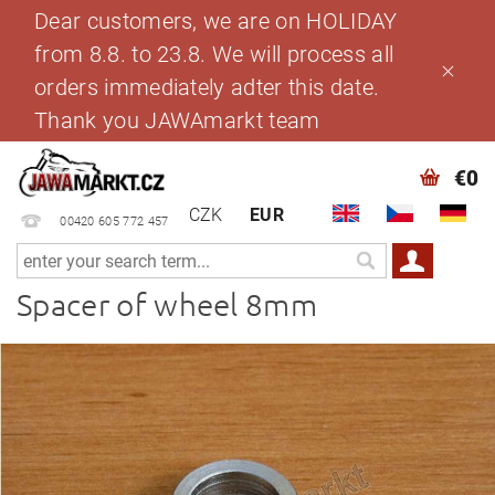
Dear customers, we are on HOLIDAY
from 8.8. to 23.8. We will process all
orders immediately adter this date.
Thank you JAWAmarkt team
€0
CZK
EUR
00420 605 772 457
Spacer of wheel 8mm