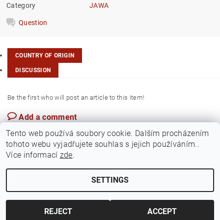
Category
JAWA
Question
COUNTRY OF ORIGIN
DISCUSSION
Be the first who will post an article to this item!
Add a comment
Czech Rep.
Tento web používá soubory cookie. Dalším procházením
tohoto webu vyjadřujete souhlas s jejich používáním..
Více informací
zde
.
SETTINGS
Edit cookie settings
2026 ©
Jawamarkt
, all rights reserved.
Created by Shoptet
REJECT
ACCEPT