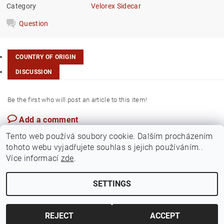
Category
Velorex Sidecar
Question
COUNTRY OF ORIGIN
DISCUSSION
Be the first who will post an article to this item!
Add a comment
Czech Rep.
Tento web používá soubory cookie. Dalším procházením
tohoto webu vyjadřujete souhlas s jejich používáním..
Více informací
zde
.
SETTINGS
Edit cookie settings
2026 ©
Jawamarkt
, all rights reserved.
Created by Shoptet
REJECT
ACCEPT