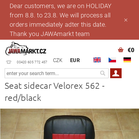
Dear customers, we are on HOLIDAY
from 8.8. to 23.8. We will process all
orders immediately adter this date.
Thank you JAWAmarkt team
€0
CZK
EUR
00420 605 772 457
Seat sidecar Velorex 562 -
red/black