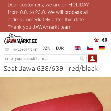
Dear customers, we are on HOLIDAY
from 8.8. to 23.8. We will process all
orders immediately adter this date.
Thank you JAWAmarkt team
€0
CZK
EUR
00420 605 772 457
Seat Jawa 638/639 - red/black