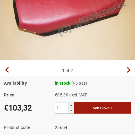
1
of 2
Availability
in stock
(>5 pcs)
Price
€85,39 excl. VAT
€103,32
Product code
25654