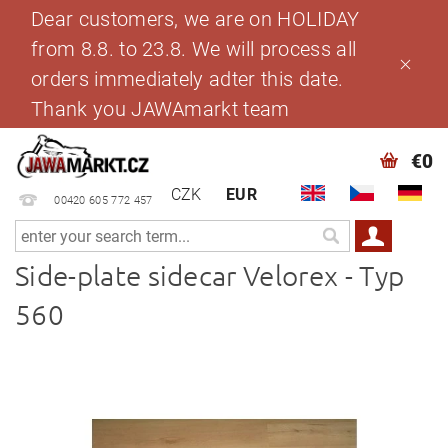
Dear customers, we are on HOLIDAY
from 8.8. to 23.8. We will process all
orders immediately adter this date.
Thank you JAWAmarkt team
€0
CZK
EUR
00420 605 772 457
Side-plate sidecar Velorex - Typ
560