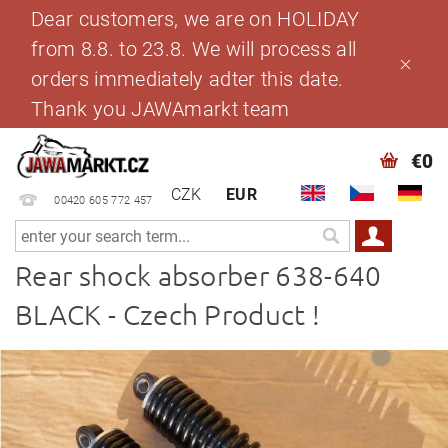
Dear customers, we are on HOLIDAY
from 8.8. to 23.8. We will process all
orders immediately adter this date.
Thank you JAWAmarkt team
€0
CZK
EUR
00420 605 772 457
Rear shock absorber 638-640
BLACK - Czech Product !