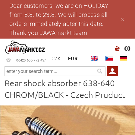
Dear customers, we are on HOLIDAY
from 8.8. to 23.8. We will process all
orders immediately adter this date.
Thank you JAWAmarkt team
€0
CZK
EUR
00420 605 772 457
Rear shock absorber 638-640
CHROM/BLACK - Czech Pruduct