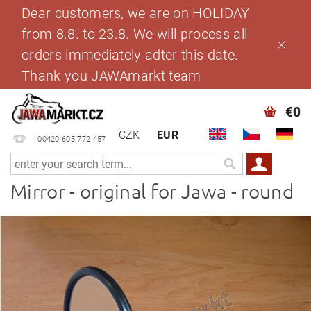
Dear customers, we are on HOLIDAY
from 8.8. to 23.8. We will process all
orders immediately adter this date.
Thank you JAWAmarkt team
€0
CZK
EUR
00420 605 772 457
Mirror - original for Jawa - round