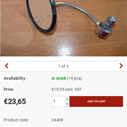
1
of 2
Availability
in stock
(>5 pcs)
Price
€19,55 excl. VAT
€23,65
Product code
24438