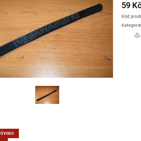
59 K
Kód prod
Kategori
PŮVODU