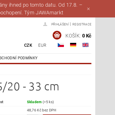
ny ihned po tomto datu. Od 17.8. –
za pochopení. Tým JAWAmarkt
|
PŘIHLÁŠENÍ
REGISTRACE
KOŠÍK:
0 Kč
CZK
EUR
BCHODNÍ PODMÍNKY
/20 - 33 cm
st
Skladem
(>5 ks)
48,76 Kč bez DPH