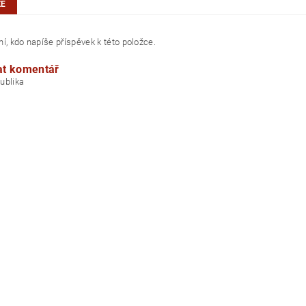
ZE
í, kdo napíše příspěvek k této položce.
at komentář
á republika