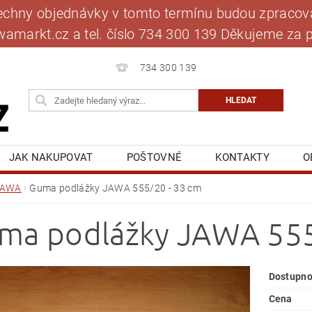
šechny objednávky v tomto termínu budou zpracová
jawamarkt.cz a tel. číslo 734 300 139 Děkujeme 
734 300 139
JAK NAKUPOVAT
POŠTOVNÉ
KONTAKTY
O
BLOG
MOJE OBJEDNÁVKA
JAWA
Guma podlážky JAWA 555/20 - 33 cm
ma podlážky JAWA 555
Dostupno
Cena