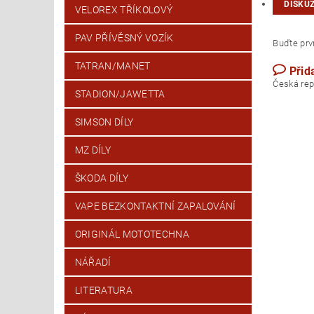
DISKU
VELOREX TŘÍKOLOVÝ
PAV PŘÍVĚSNÝ VOZÍK
Buďte prvn
TATRAN/MANET
Přid
Česk
STADION/JAWETTA
SIMSON DÍLY
MZ DÍLY
ŠKODA DÍLY
VAPE BEZKONTAKTNÍ ZAPALOVÁNÍ
ORIGINÁL MOTOTECHNA
NÁŘADÍ
LITERATURA