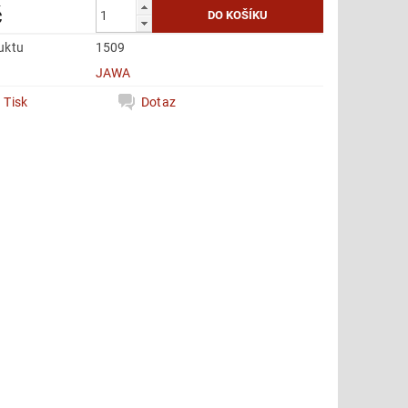
č
uktu
1509
e
JAWA
Tisk
Dotaz