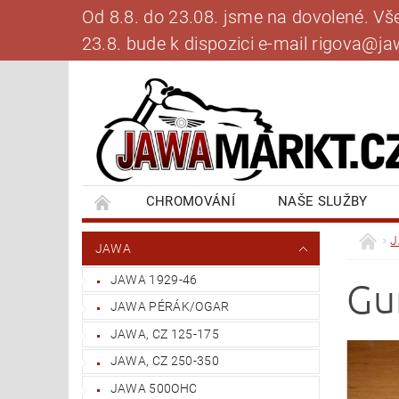
Od 8.8. do 23.08. jsme na dovolené. V
23.8. bude k dispozici e-mail rigova@
CHROMOVÁNÍ
NAŠE SLUŽBY
BANKOVNÍ SPOJENÍ
NAPIŠTE NÁM
JAWA
JAWA 1929-46
Gu
JAWA PÉRÁK/OGAR
JAWA, CZ 125-175
JAWA, CZ 250-350
JAWA 500OHC