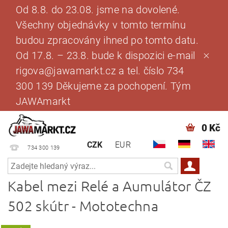
Od 8.8. do 23.08. jsme na dovolené.
Všechny objednávky v tomto termínu
budou zpracovány ihned po tomto datu.
Od 17.8. – 23.8. bude k dispozici e-mail
rigova@jawamarkt.cz a tel. číslo 734
300 139 Děkujeme za pochopení. Tým
JAWAmarkt
0 Kč
CZK
EUR
734 300 139
Kabel mezi Relé a Aumulátor ČZ
502 skútr - Mototechna