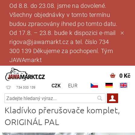
Od 8.8. do 23.08. jsme na dovolené.
Všechny objednávky v tomto termínu
budou zpracovány ihned po tomto datu.
Od 17.8. – 23.8. bude k dispozici e-mail
rigova@jawamarkt.cz a tel. číslo 734
300 139 Děkujeme za pochopení. Tým
JAWAmarkt
0 Kč
CZK
EUR
734 300 139
Kladívko přerušovače komplet,
ORIGINÁL PAL