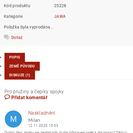
Kód produktu
25228
Kategorie
JAWA
Položka byla vyprodána...
Dotaz
POPIS
ZEMĚ PŮVODU
DISKUZE (1)
Pro pružiny a čepíky spojky
Přidat komentář
Naskladnění
M
Milan
12.11.2025 15:53
Dobrý den, mohu se zeptat kdy bude přípravek opět k dispozici? Děkuji