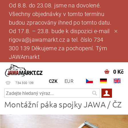
Od 8.8. do 23.08. jsme na dovolené.
Všechny objednávky v tomto termínu
budou zpracovány ihned po tomto datu.
Od 17.8. – 23.8. bude k dispozici e-mail
rigova@jawamarkt.cz a tel. číslo 734
300 139 Děkujeme za pochopení. Tým
JAWAmarkt
0 Kč
CZK
EUR
734 300 139
Montážní páka spojky JAWA / ČZ