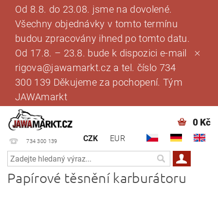
Od 8.8. do 23.08. jsme na dovolené.
Všechny objednávky v tomto termínu
budou zpracovány ihned po tomto datu.
Od 17.8. – 23.8. bude k dispozici e-mail
rigova@jawamarkt.cz a tel. číslo 734
300 139 Děkujeme za pochopení. Tým
JAWAmarkt
0 Kč
CZK
EUR
734 300 139
Papírové těsnění karburátoru