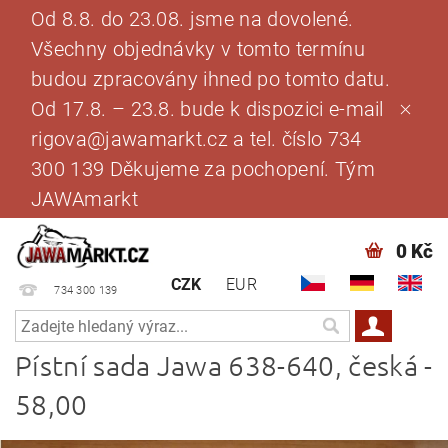
Od 8.8. do 23.08. jsme na dovolené.
Všechny objednávky v tomto termínu
budou zpracovány ihned po tomto datu.
Od 17.8. – 23.8. bude k dispozici e-mail
rigova@jawamarkt.cz a tel. číslo 734
300 139 Děkujeme za pochopení. Tým
JAWAmarkt
0 Kč
CZK
EUR
734 300 139
Pístní sada Jawa 638-640, česká -
58,00