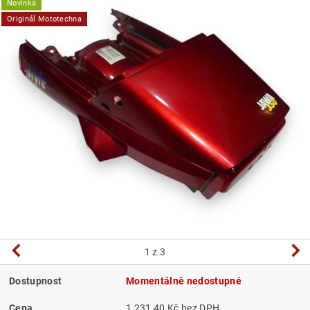
Novinka
Originál Mototechna
1
z 3
Dostupnost
Momentálně nedostupné
Cena
1 231,40 Kč bez DPH