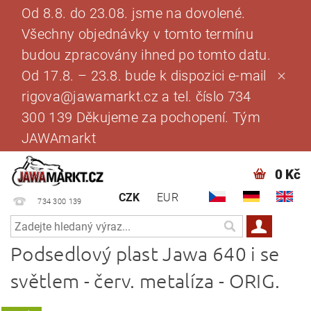
Od 8.8. do 23.08. jsme na dovolené.
Všechny objednávky v tomto termínu
budou zpracovány ihned po tomto datu.
Od 17.8. – 23.8. bude k dispozici e-mail
rigova@jawamarkt.cz a tel. číslo 734
300 139 Děkujeme za pochopení. Tým
JAWAmarkt
0 Kč
CZK
EUR
734 300 139
Podsedlový plast Jawa 640 i se
světlem - červ. metalíza - ORIG.