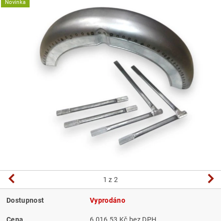
Novinka
1
z 2
Dostupnost
Vyprodáno
Cena
6 016,53 Kč bez DPH