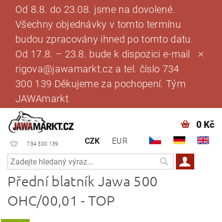
Od 8.8. do 23.08. jsme na dovolené.
Všechny objednávky v tomto termínu
budou zpracovány ihned po tomto datu.
Od 17.8. – 23.8. bude k dispozici e-mail
rigova@jawamarkt.cz a tel. číslo 734
300 139 Děkujeme za pochopení. Tým
JAWAmarkt
0 Kč
CZK
EUR
734 300 139
Přední blatník Jawa 500
OHC/00,01 - TOP