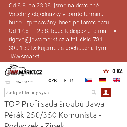
Od 8.8. do 23.08. jsme na dovolené.
Všechny objednávky v tomto termínu
budou zpracovány ihned po tomto datu.
Od 17.8. – 23.8. bude k dispozici e-mail
rigova@jawamarkt.cz a tel. číslo 734
300 139 Děkujeme za pochopení. Tým
JAWAmarkt
0 Kč
CZK
EUR
734 300 139
TOP Profi sada šroubů Jawa
Pérák 250/350 Komunista -
Podvozek - Zinek