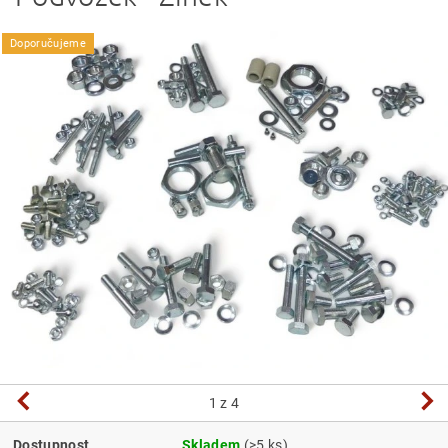
Doporučujeme
1
z 4
Dostupnost
Skladem
(>5 ks)