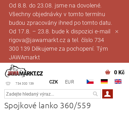
Od 8.8. do 23.08. jsme na dovolené.
Všechny objednávky v tomto termínu
budou zpracovány ihned po tomto datu.
Od 17.8. – 23.8. bude k dispozici e-mail
rigova@jawamarkt.cz a tel. číslo 734
300 139 Děkujeme za pochopení. Tým
JAWAmarkt
0 Kč
CZK
EUR
734 300 139
Spojkové lanko 360/559