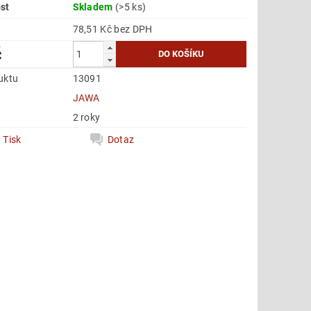
st
Skladem
(>5 ks)
78,51 Kč bez DPH
č
uktu
13091
e
JAWA
2 roky
Tisk
Dotaz