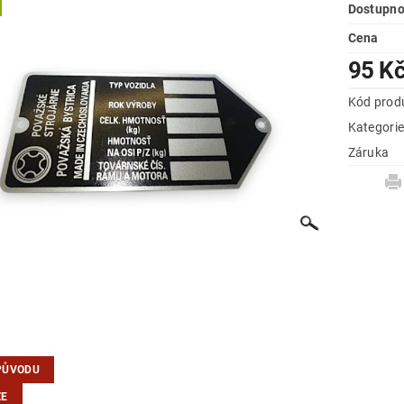
Dostupno
Cena
95 K
Kód prod
Kategori
Záruka
PŮVODU
ZE