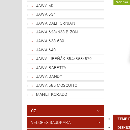
Novinka
JAWA 50
JAWA 634
JAWA CALIFORNIAN
JAWA 623/633 BIZON
JAWA 638-639
JAWA 640
JAWA LIBEŇÁK 554/553/579
JAWA BABETTA
JAWA DANDY
JAWA 585 MOSQUITO
MANET KORADO
ČZ
ZEMĚ 
VELOREX SAJDKÁRA
DISKU