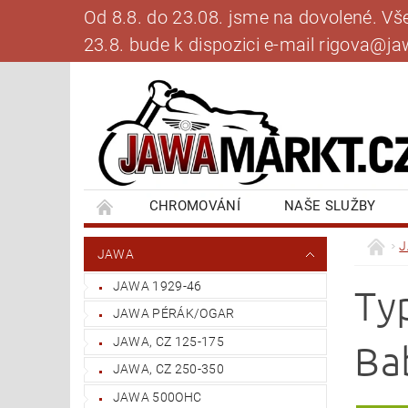
Od 8.8. do 23.08. jsme na dovolené. V
23.8. bude k dispozici e-mail rigova@
CHROMOVÁNÍ
NAŠE SLUŽBY
BANKOVNÍ SPOJENÍ
NAPIŠTE NÁM
JAWA
JAWA 1929-46
Ty
JAWA PÉRÁK/OGAR
JAWA, CZ 125-175
Ba
JAWA, CZ 250-350
JAWA 500OHC