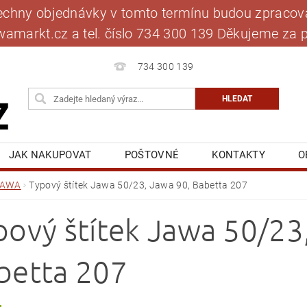
šechny objednávky v tomto termínu budou zpracová
jawamarkt.cz a tel. číslo 734 300 139 Děkujeme 
734 300 139
JAK NAKUPOVAT
POŠTOVNÉ
KONTAKTY
O
BLOG
MOJE OBJEDNÁVKA
JAWA
Typový štítek Jawa 50/23, Jawa 90, Babetta 207
pový štítek Jawa 50/23
betta 207