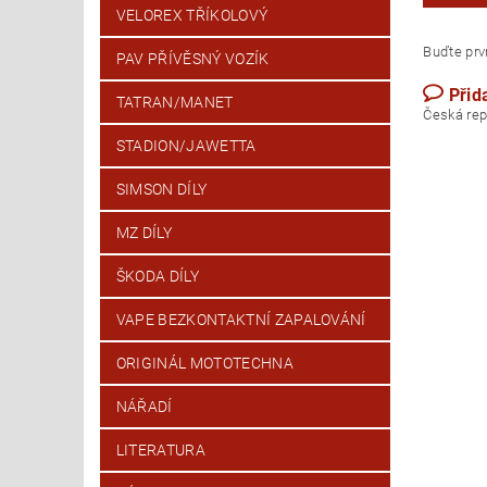
VELOREX TŘÍKOLOVÝ
Buďte prvn
PAV PŘÍVĚSNÝ VOZÍK
Přid
TATRAN/MANET
Česk
STADION/JAWETTA
SIMSON DÍLY
MZ DÍLY
ŠKODA DÍLY
VAPE BEZKONTAKTNÍ ZAPALOVÁNÍ
ORIGINÁL MOTOTECHNA
NÁŘADÍ
LITERATURA