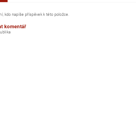
í, kdo napíše příspěvek k této položce.
at komentář
á republika