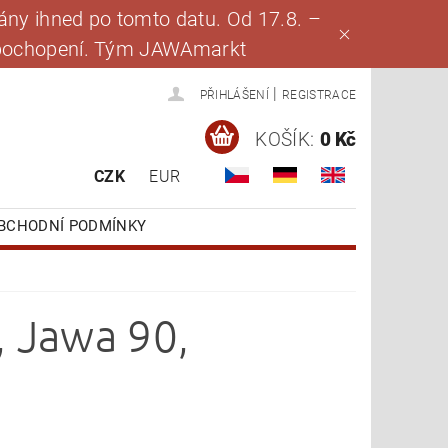
ny ihned po tomto datu. Od 17.8. –
za pochopení. Tým JAWAmarkt
|
PŘIHLÁŠENÍ
REGISTRACE
KOŠÍK:
0 Kč
CZK
EUR
BCHODNÍ PODMÍNKY
, Jawa 90,