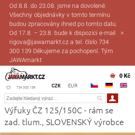
Od 8.8. do 23.08. jsme na dovolené.
Všechny objednávky v tomto termínu
budou zpracovány ihned po tomto datu.
Od 17.8. – 23.8. bude k dispozici e-mail
rigova@jawamarkt.cz a tel. číslo 734
300 139 Děkujeme za pochopení. Tým
JAWAmarkt
0 Kč
CZK
EUR
734 300 139
Výfuky ČZ 125/150C - rám se
zad. tlum., SLOVENSKÝ výrobce