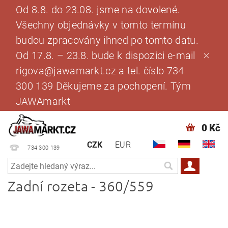
Od 8.8. do 23.08. jsme na dovolené.
Všechny objednávky v tomto termínu
budou zpracovány ihned po tomto datu.
Od 17.8. – 23.8. bude k dispozici e-mail
rigova@jawamarkt.cz a tel. číslo 734
300 139 Děkujeme za pochopení. Tým
JAWAmarkt
0 Kč
CZK
EUR
734 300 139
Zadní rozeta - 360/559