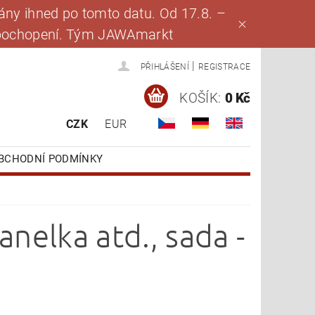
ny ihned po tomto datu. Od 17.8. –
za pochopení. Tým JAWAmarkt
|
PŘIHLÁŠENÍ
REGISTRACE
KOŠÍK:
0 Kč
CZK
EUR
BCHODNÍ PODMÍNKY
nelka atd., sada -