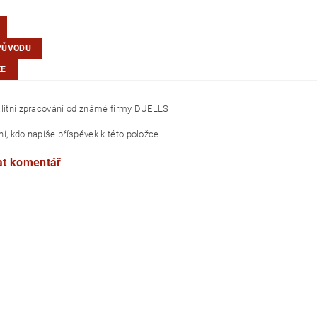
PŮVODU
ZE
alitní zpracování od známé firmy DUELLS
í, kdo napíše příspěvek k této položce.
at komentář
aiwan