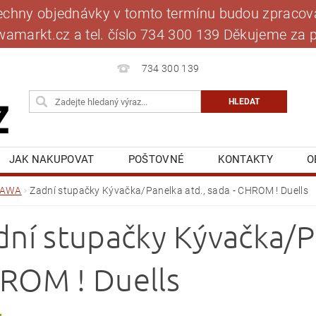
šechny objednávky v tomto termínu budou zpracová
jawamarkt.cz a tel. číslo 734 300 139 Děkujeme 
734 300 139
JAK NAKUPOVAT
POŠTOVNÉ
KONTAKTY
O
BLOG
MOJE OBJEDNÁVKA
JAWA
Zadní stupačky Kývačka/Panelka atd., sada - CHROM ! Duells
dní stupačky Kývačka/Pa
ROM ! Duells