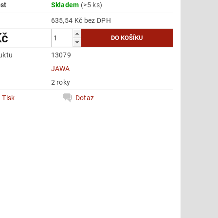
st
Skladem
(>5 ks)
635,54 Kč bez DPH
Kč
uktu
13079
e
JAWA
2 roky
Tisk
Dotaz