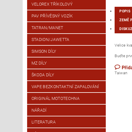
VELOREX TŘÍKOLOVÝ
POPIS
PAV PŘÍVĚSNÝ VOZÍK
ZEMĚ 
TATRAN/MANET
DISKU
STADION/JAWETTA
Velice kv
SIMSON DÍLY
Buďte prvn
MZ DÍLY
Přid
T
ŠKODA DÍLY
VAPE BEZKONTAKTNÍ ZAPALOVÁNÍ
ORIGINÁL MOTOTECHNA
NÁŘADÍ
LITERATURA