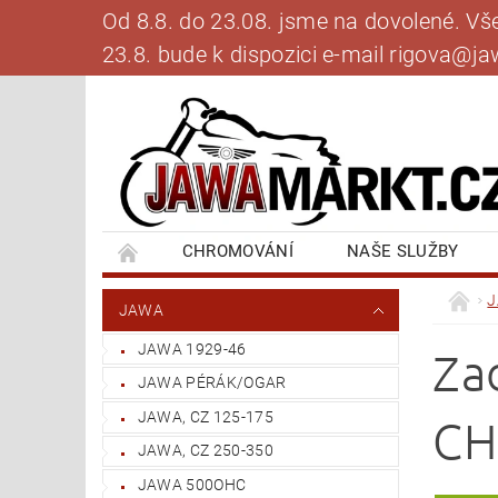
Od 8.8. do 23.08. jsme na dovolené. V
23.8. bude k dispozici e-mail rigova@
CHROMOVÁNÍ
NAŠE SLUŽBY
BANKOVNÍ SPOJENÍ
NAPIŠTE NÁM
JAWA
JAWA 1929-46
Za
JAWA PÉRÁK/OGAR
JAWA, CZ 125-175
CH
JAWA, CZ 250-350
JAWA 500OHC