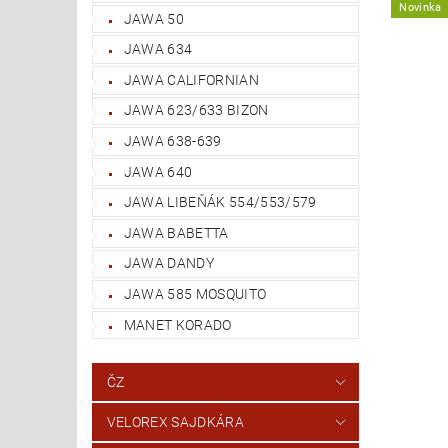
Novinka
JAWA 50
JAWA 634
JAWA CALIFORNIAN
JAWA 623/633 BIZON
JAWA 638-639
JAWA 640
JAWA LIBEŇÁK 554/553/579
JAWA BABETTA
JAWA DANDY
JAWA 585 MOSQUITO
MANET KORADO
ČZ
VELOREX SAJDKÁRA