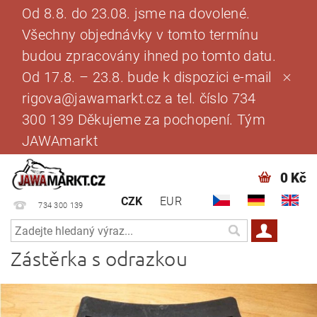
Od 8.8. do 23.08. jsme na dovolené.
Všechny objednávky v tomto termínu
budou zpracovány ihned po tomto datu.
Od 17.8. – 23.8. bude k dispozici e-mail
rigova@jawamarkt.cz a tel. číslo 734
300 139 Děkujeme za pochopení. Tým
JAWAmarkt
0 Kč
CZK
EUR
734 300 139
Zástěrka s odrazkou