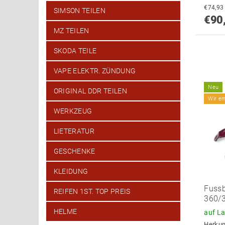
SIMSON TEILEN
€90
MZ TEILEN
SKODA TEILE
VAPE ELEKTR. ZÜNDUNG
Neu
ORIGINAL DDR TEILEN
Wir e
WERKZEUG
LIETERATUR
GESCHENKE
KLEIDUNG
Fuss
REIFEN 1ST. TOP PREIS
360/3
HELME
auf L
Herkun