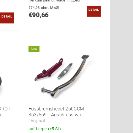
Herkunftsland:
Made in Czech
€74,93 ohne MwSt.
DETAIL
€90,66
DETAIL
Neu
M®ROT
Fussbremshebel 250CCM
 -
353/559 - Anschluss wie
Original
auf Lager
(>5 St)