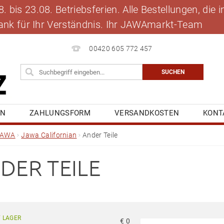
 bis 23.08. Betriebsferien. Alle Bestellungen, die
 Dank für Ihr Verständnis. Ihr JAWAmarkt-Team
00420 605 772 457
EN
ZAHLUNGSFORM
VERSANDKOSTEN
KONT
BLOG
MEINE BESTELLUNG
JAWA
Jawa Californian
Ander Teile
DER TEILE
 LAGER
€
0