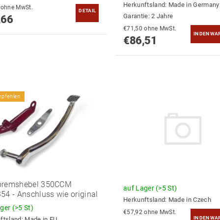
Herkunftsland:
Made in Germany
€74,93 ohne MwSt.
DETAIL
Garantie: 2 Jahre
,66
€71,50 ohne MwSt.
€86,51
mpfehlen
bremshebel 350CCM
auf Lager
(>5 St)
54 - Anschluss wie original
Herkunftsland:
Made in Czech
ager
(>5 St)
€57,92 ohne MwSt.
ftsland:
Made in EU