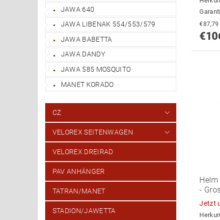
Herkun
JAWA 640
Garant
JAWA LIBENAK 554/553/579
€10
JAWA BABETTA
JAWA DANDY
JAWA 585 MOSQUITO
MANET KORADO
CZ
VELOREX SEITENWAGEN
VELOREX DREIRAD
PAV ANHÄNGER
Helm 
- Gro
TATRAN/MANET
Jetzt
STADION/JAWETTA
Herkun