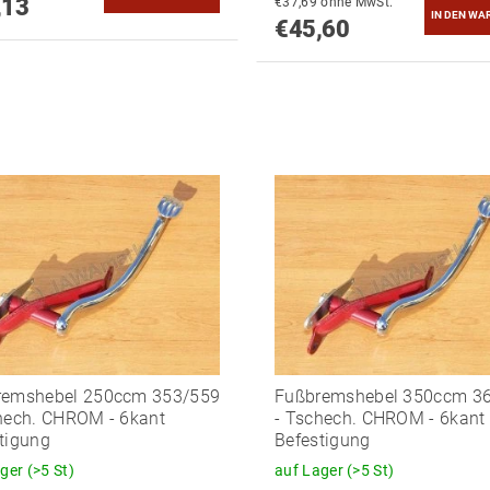
,13
€37,69 ohne MwSt.
€45,60
remshebel 250ccm 353/559
Fußbremshebel 350ccm 3
hech. CHROM - 6kant
- Tschech. CHROM - 6kant
tigung
Befestigung
ager
(>5 St)
auf Lager
(>5 St)