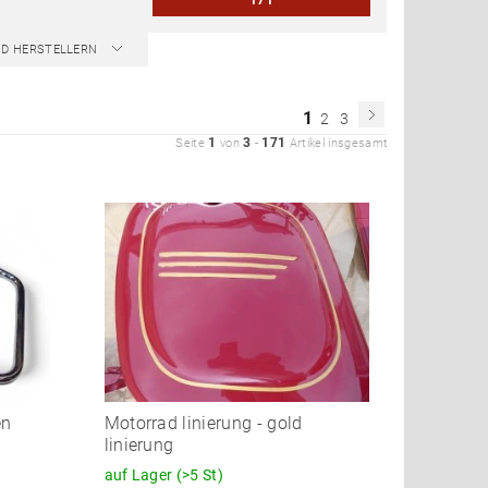
ND HERSTELLERN
1
2
3
1
3
171
Seite
von
-
Artikel insgesamt
en
Motorrad linierung - gold
M
linierung
auf Lager
(>5 St)