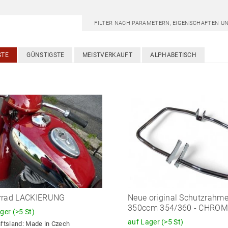
FILTER NACH PARAMETERN, EIGENSCHAFTEN U
STE
GÜNSTIGSTE
MEISTVERKAUFT
ALPHABETISCH
rrad LACKIERUNG
Neue original Schutzrahm
350ccm 354/360 - CHRO
ager
(>5 St)
auf Lager
(>5 St)
ftsland:
Made in Czech