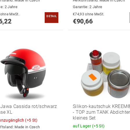
ftsland:
Made in Czech
Herkunftsland:
Made in Czech
ie: 2 Jahre
Garantie: 2 Jahre
€87,79 ohne MwSt.
€74,93 ohne MwSt.
DETAIL
6,22
€90,66
Jawa Cassida rot/schwarz
Silikon-kautschuk KREE
sse XL
- TOP zum TANK Abdichten
kleines Set
 unzugänglich
(>5 St)
auf Lager
(>5 St)
ftsland:
Made in Czech