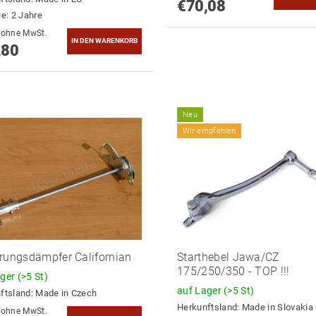
€70,08
ie: 2 Jahre
€64,30 ohne MwSt.
,80
Neu
Wir empfehlen
rungsdämpfer Californian
Starthebel Jawa/CZ
175/250/350 - TOP !!!
ager
(>5 St)
auf Lager
(>5 St)
ftsland:
Made in Czech
Herkunftsland:
Made in Slovakia
€44,55 ohne MwSt.