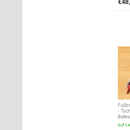
€48
Fußb
- Tsc
Befes
auf L