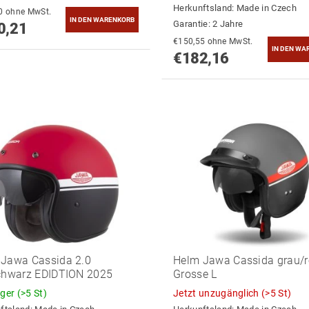
Herkunftsland:
Made in Czech
€785,30 ohne MwSt.
Garantie: 2 Jahre
0,21
€150,55 ohne MwSt.
€182,16
Jawa Cassida 2.0
Helm Jawa Cassida grau/ro
chwarz EDIDTION 2025
Grosse L
ager
(>5 St)
Jetzt unzugänglich
(>5 St)