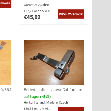
Garantie: 2 Jahre
€37,21 ohne MwSt.
€45,02
60/354
Betteriehalter - Jawa Californian
auf Lager
(>5 St)
Herkunftsland:
Made in Czech
€30,86 ohne MwSt.