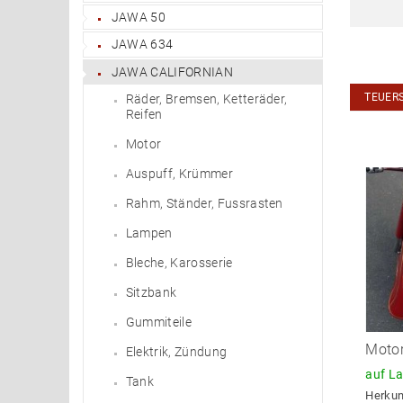
JAWA 50
JAWA 634
JAWA CALIFORNIAN
TEUER
Räder, Bremsen, Ketteräder,
Reifen
Motor
Auspuff, Krümmer
Rahm, Ständer, Fussrasten
Lampen
Bleche, Karosserie
Sitzbank
Gummiteile
Moto
Elektrik, Zündung
auf L
Tank
Herkun