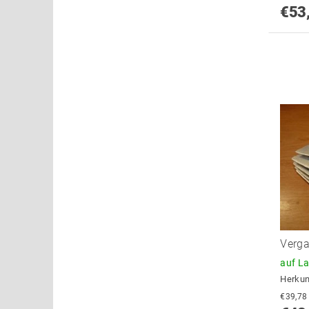
€53
Verga
auf L
Herkun