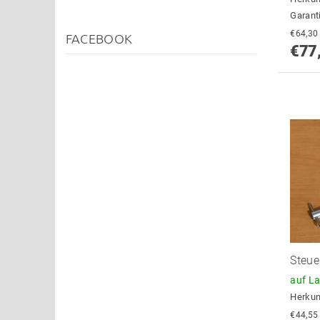
Garant
FACEBOOK
€77
Steue
auf L
Herkun