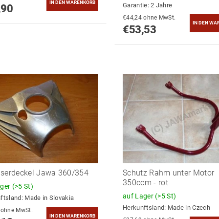
Garantie: 2 Jahre
,90
€44,24 ohne MwSt.
€53,53
serdeckel Jawa 360/354
Schutz Rahm unter Motor
350ccm - rot
ager
(>5 St)
auf Lager
(>5 St)
ftsland:
Made in Slovakia
Herkunftsland:
Made in Czech
€39,78 ohne MwSt.