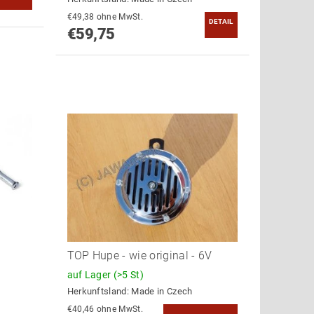
€49,38 ohne MwSt.
DETAIL
€59,75
TOP Hupe - wie original - 6V
auf Lager
(>5 St)
Herkunftsland:
Made in Czech
€40,46 ohne MwSt.