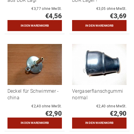
aus DDR Lagr
DDR Lager !
€3,77 ohne MwSt.
€3,05 ohne MwSt.
€4,56
€3,69
Deckel für Schwimmer -
Vergaserflanschgummi
china
normal
€2,40 ohne MwSt.
€2,40 ohne MwSt.
€2,90
€2,90