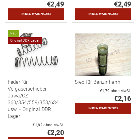
€2,49
€2,49
Neu
Original DDR Lager
Feder für
Sieb für Benzinhahn
Vergaserschieber
€1,79 ohne MwSt.
Jawa/CZ
€2,16
360/354/559/353/634
usw. - Original DDR
Lager
€1,82 ohne MwSt.
€2,20