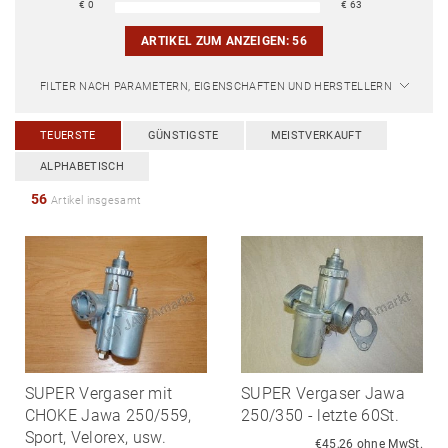
€
0
€
63
ARTIKEL ZUM ANZEIGEN:
56
FILTER NACH PARAMETERN, EIGENSCHAFTEN UND HERSTELLERN
TEUERSTE
GÜNSTIGSTE
MEISTVERKAUFT
ALPHABETISCH
56
Artikel insgesamt
SUPER Vergaser mit
SUPER Vergaser Jawa
CHOKE Jawa 250/559,
250/350 - letzte 60St.
Sport, Velorex, usw.
€45,26 ohne MwSt.