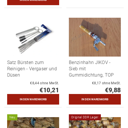
Satz Bürsten zum
Benzinhahn JIKOV -
Reinigen - Vergaser und
Sieb mit
Düsen
Gummidichtung, TOP
€8,44 ohne MwSt.
€8,17 ohne MwSt.
€10,21
€9,88
Neu
Original DDR Lager