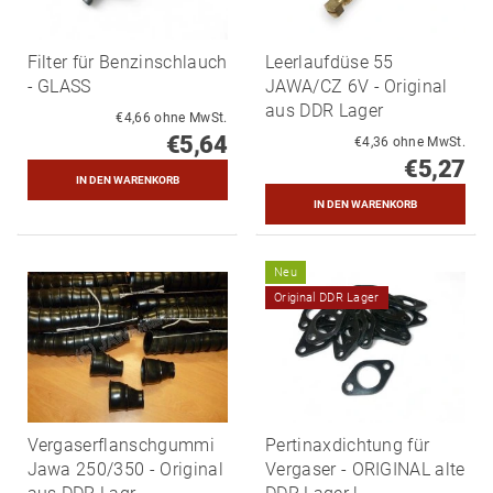
Filter für Benzinschlauch
Leerlaufdüse 55
- GLASS
JAWA/CZ 6V - Original
aus DDR Lager
€4,66 ohne MwSt.
€5,64
€4,36 ohne MwSt.
€5,27
Neu
Original DDR Lager
Vergaserflanschgummi
Pertinaxdichtung für
Jawa 250/350 - Original
Vergaser - ORIGINAL alte