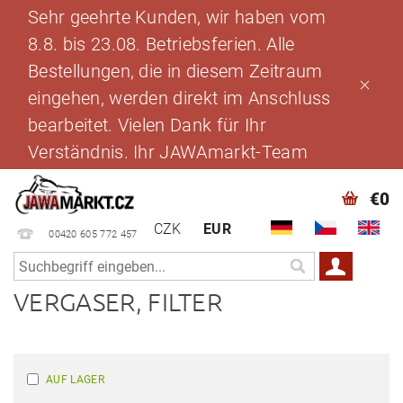
Sehr geehrte Kunden, wir haben vom
8.8. bis 23.08. Betriebsferien. Alle
Bestellungen, die in diesem Zeitraum
eingehen, werden direkt im Anschluss
bearbeitet. Vielen Dank für Ihr
Verständnis. Ihr JAWAmarkt-Team
€0
CZK
EUR
00420 605 772 457
VERGASER, FILTER
AUF LAGER