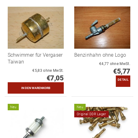
Schwimmer für Vergaser
Benzinhahn ohne Logo
Taiwan
€4,77 ohne MwSt.
€5,77
€5,83 ohne MwSt.
€7,05
DETAIL
Neu
Neu
Original DDR Lager