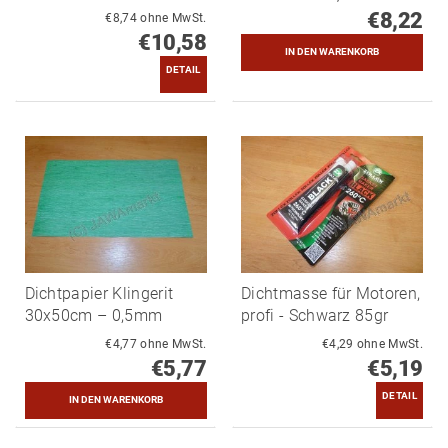
€8,22
€8,74 ohne MwSt.
€10,58
DETAIL
Dichtpapier Klingerit
Dichtmasse für Motoren,
30x50cm – 0,5mm
profi - Schwarz 85gr
€4,77 ohne MwSt.
€4,29 ohne MwSt.
€5,77
€5,19
DETAIL