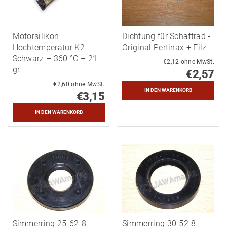
Motorsilikon
Dichtung für Schaftrad -
Hochtemperatur K2
Original Pertinax + Filz
Schwarz – 360 °C – 21
€2,12 ohne MwSt.
gr.
€2,57
€2,60 ohne MwSt.
€3,15
Simmerring 25-62-8,
Simmerring 30-52-8,