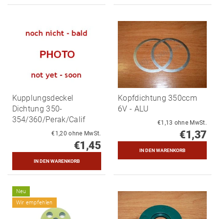
Kupplungsdeckel
Kopfdichtung 350ccm
Dichtung 350-
6V - ALU
354/360/Perak/Calif
€1,13 ohne MwSt.
€1,37
€1,20 ohne MwSt.
€1,45
Neu
Wir empfehlen