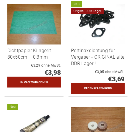
Neu
Original DDR Lager
Dichtpapier Klingerit
Pertinaxdichtung für
30x50cm – 0,3mm
Vergaser - ORIGINAL alte
DDR Lager !
€3,29 ohne MwSt.
€3,98
€3,05 ohne MwSt.
€3,69
Neu