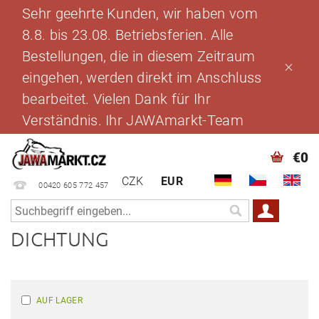
Sehr geehrte Kunden, wir haben vom
8.8. bis 23.08. Betriebsferien. Alle
Bestellungen, die in diesem Zeitraum
eingehen, werden direkt im Anschluss
bearbeitet. Vielen Dank für Ihr
Verständnis. Ihr JAWAmarkt-Team
€0
CZK
EUR
00420 605 772 457
DICHTUNG
AUF LAGER