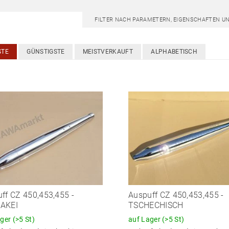
FILTER NACH PARAMETERN, EIGENSCHAFTEN U
STE
GÜNSTIGSTE
MEISTVERKAUFT
ALPHABETISCH
ff CZ 450,453,455 -
Auspuff CZ 450,453,455 -
AKEI
TSCHECHISCH
ager
(>5 St)
auf Lager
(>5 St)