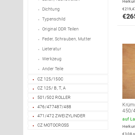
Herkun
Dichtung
€26
Typenschild
Original DDR Teilen
Feder, Schrauben, Mutter
Lieteratur
Werkzeug
Ander Teile
CZ 125/150C
CZ 125/ B, T, A
501/502 ROLLER
Krümm
476/477487/488
450/
471/472 ZWEIZYLINDER
auf L
CZ MOTOCROSS
Herkun
€