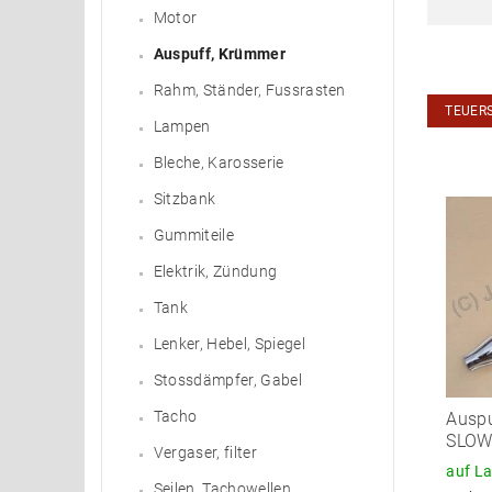
Motor
Auspuff, Krümmer
Rahm, Ständer, Fussrasten
TEUER
Lampen
Bleche, Karosserie
Sitzbank
Gummiteile
Elektrik, Zündung
Tank
Lenker, Hebel, Spiegel
Stossdämpfer, Gabel
Tacho
Auspu
SLOW
Vergaser, filter
auf L
Seilen, Tachowellen