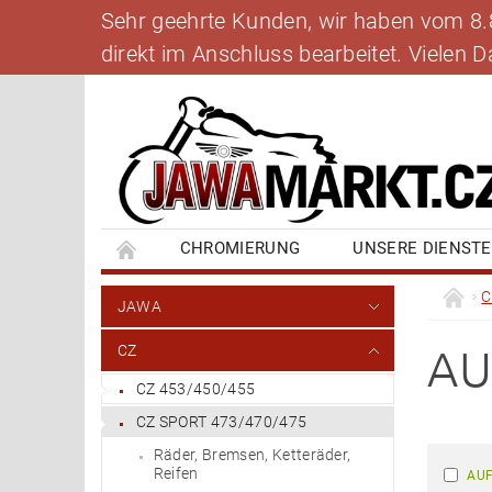
Sehr geehrte Kunden, wir haben vom 8.8.
direkt im Anschluss bearbeitet. Vielen
CHROMIERUNG
UNSERE DIENST
BANKVERBINDUNG
SCHREIBEN SIE UNS
C
JAWA
AU
CZ
CZ 453/450/455
CZ SPORT 473/470/475
Räder, Bremsen, Ketteräder,
Reifen
AUF