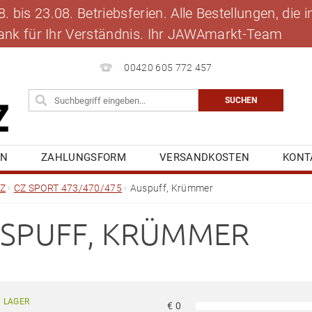
 bis 23.08. Betriebsferien. Alle Bestellungen, die
 Dank für Ihr Verständnis. Ihr JAWAmarkt-Team
00420 605 772 457
EN
ZAHLUNGSFORM
VERSANDKOSTEN
KONT
BLOG
MEINE BESTELLUNG
Z
CZ SPORT 473/470/475
Auspuff, Krümmer
SPUFF, KRÜMMER
 LAGER
€
0