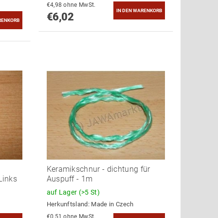
€4,98 ohne MwSt.
€6,02
Keramikschnur - dichtung für
Links
Auspuff - 1m
auf Lager
(>5 St)
Herkunftsland:
Made in Czech
€0,51 ohne MwSt.