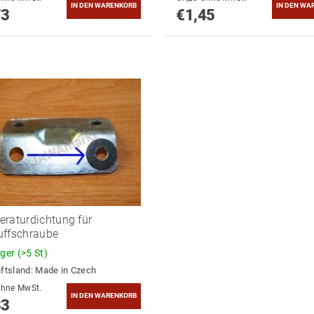
73
€1,45
raturdichtung für
uffschraube
ager
(>5 St)
ftsland:
Made in Czech
0,27 ohne MwSt.
33