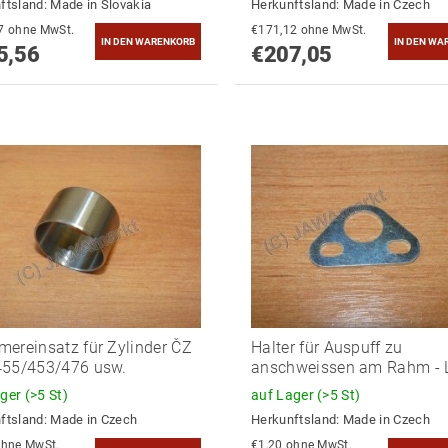
ftsland:
Made in Slovakia
Herkunftsland:
Made in Czech
€219,47 ohne MwSt.
€171,12 ohne MwSt.
5,56
€207,05
ereinsatz für Zylinder ČZ
Halter für Auspuff zu
455/453/476 usw.
anschweissen am Rahm - 
ager
(>5 St)
auf Lager
(>5 St)
ftsland:
Made in Czech
Herkunftsland:
Made in Czech
3,08 ohne MwSt.
€1,20 ohne MwSt.