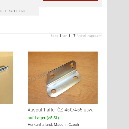
ND HERSTELLERN
1
1
7
Seite
von
-
Artikel insgesamt
Auspuffhalter ČZ 450/455 usw.
auf Lager
(>5 St)
Herkunftsland:
Made in Czech