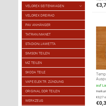
€3,
VELOREX SEITENWAGEN
VELOREX DREIRAD
PAV ANHÄNGER
TATRAN/MANET
STADION/JAWETTA
SIMSON TEILEN
MZ TEILEN
SKODA TEILE
Tempe
Ausp
VAPE ELEKTR. ZÜNDUNG
auf L
ORIGINAL DDR TEILEN
Herkun
€
WERKZEUG
€0,