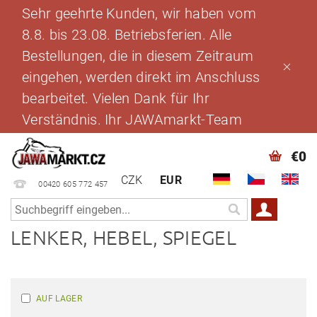
Sehr geehrte Kunden, wir haben vom
8.8. bis 23.08. Betriebsferien. Alle
Bestellungen, die in diesem Zeitraum
eingehen, werden direkt im Anschluss
bearbeitet. Vielen Dank für Ihr
Verständnis. Ihr JAWAmarkt-Team
€0
CZK
EUR
00420 605 772 457
LENKER, HEBEL, SPIEGEL
AUF LAGER