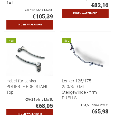
1A !
€82,16
€87,10 ohne MwSt.
€105,39
Neu
Neu
Hebel für Lenker -
Lenker 125/175 -
POLIERTE EDELSTAHL -
250/350 MIT
Top
Stellgewinde - firm
DUELLS
€56,24 ohne MwSt.
€68,05
€54,53 ohne MwSt.
€65,98