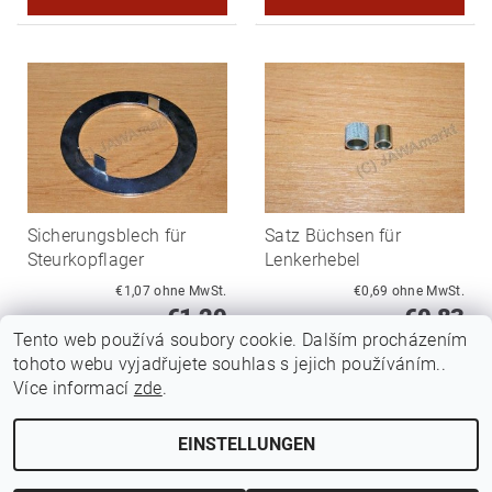
Sicherungsblech für
Satz Büchsen für
Steurkopflager
Lenkerhebel
€1,07 ohne MwSt.
€0,69 ohne MwSt.
€1,29
€0,83
Tento web používá soubory cookie. Dalším procházením
tohoto webu vyjadřujete souhlas s jejich používáním..
Více informací
zde
.
EINSTELLUNGEN
Cookie-Einstellungen ändern
2026 ©
Jawamarkt
, alle Rechte vorbehalten.