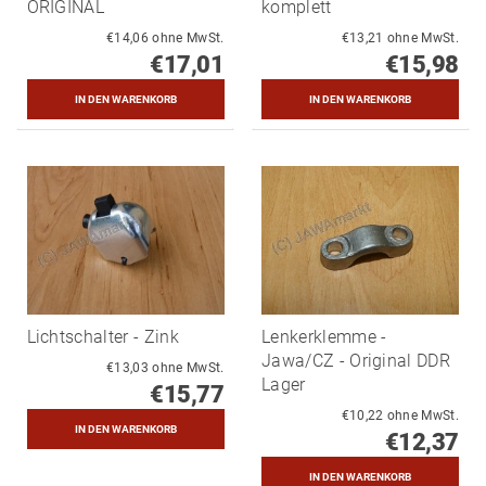
ORIGINAL
komplett
€14,06 ohne MwSt.
€13,21 ohne MwSt.
€17,01
€15,98
Lichtschalter - Zink
Lenkerklemme -
Jawa/CZ - Original DDR
€13,03 ohne MwSt.
Lager
€15,77
€10,22 ohne MwSt.
€12,37