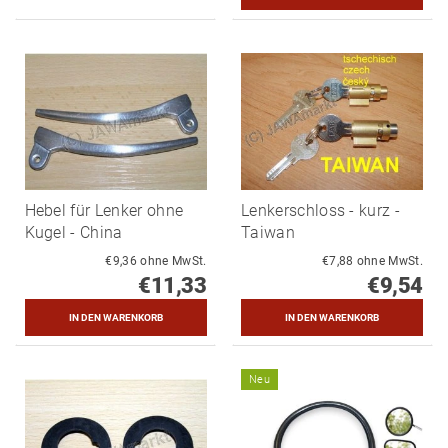
Hebel für Lenker ohne
Lenkerschloss - kurz -
Kugel - China
Taiwan
€9,36 ohne MwSt.
€7,88 ohne MwSt.
€11,33
€9,54
Neu