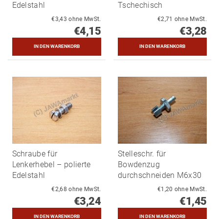
Edelstahl
Tschechisch
€3,43 ohne MwSt.
€2,71 ohne MwSt.
€4,15
€3,28
Schraube für
Stelleschr. für
Lenkerhebel – polierte
Bowdenzug
Edelstahl
durchschneiden M6x30
€2,68 ohne MwSt.
€1,20 ohne MwSt.
€3,24
€1,45