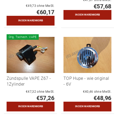
€57,68
€49,73 ohne MwSt.
€60,17
Orig. Tschech. VAPE
Zündspulle VAPE Z67 -
TOP Hupe - wie original
1Zylinder
- 6V
€47,32 ohne MwSt.
€40,46 ohne MwSt.
€57,26
€48,96