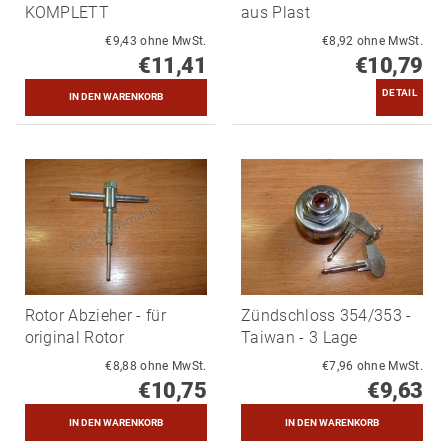
KOMPLETT
aus Plast
€9,43 ohne MwSt.
€8,92 ohne MwSt.
€11,41
€10,79
DETAIL
Rotor Abzieher - für
Zündschloss 354/353 -
original Rotor
Taiwan - 3 Lage
€8,88 ohne MwSt.
€7,96 ohne MwSt.
€10,75
€9,63