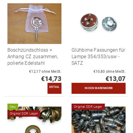
Boschzündschloss +
Glühbirne Fassungen für
Anhang CZ zusammen,
Lampe 354/353/usw -
polierte Edelstahl
SATZ
€12,17 ohne MwSt.
€10,80 ohne MwSt.
€14,73
€13,07
DETAIL
Neu
Original DDR Lager
Original DDR Lager