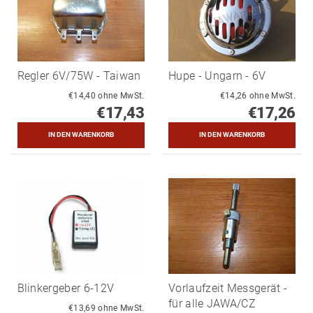
Regler 6V/75W - Taiwan
Hupe - Ungarn - 6V
€14,40 ohne MwSt.
€14,26 ohne MwSt.
€17,43
€17,26
Blinkergeber 6-12V
Vorlaufzeit Messgerät -
für alle JAWA/CZ
€13,69 ohne MwSt.