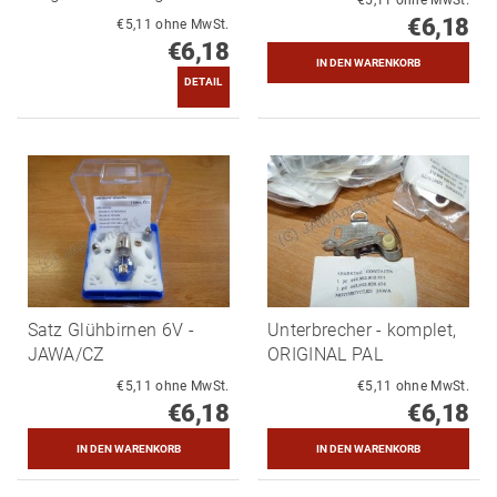
€5,11 ohne MwSt.
€6,18
€5,11 ohne MwSt.
€6,18
DETAIL
Satz Glühbirnen 6V -
Unterbrecher - komplet,
JAWA/CZ
ORIGINAL PAL
€5,11 ohne MwSt.
€5,11 ohne MwSt.
€6,18
€6,18