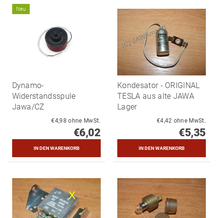
Neu
Dynamo-
Kondesator - ORIGINAL
Widerstandsspule
TESLA aus alte JAWA
Jawa/CZ
Lager
€4,98 ohne MwSt.
€4,42 ohne MwSt.
€6,02
€5,35