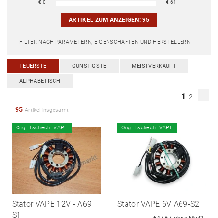
€
0
€
61
ARTIKEL ZUM ANZEIGEN:
95
FILTER NACH PARAMETERN, EIGENSCHAFTEN UND HERSTELLERN
TEUERSTE
GÜNSTIGSTE
MEISTVERKAUFT
ALPHABETISCH
1
2
95
Artikel insgesamt
Orig. Tschech. VAPE
Orig. Tschech. VAPE
Stator VAPE 12V - A69
Stator VAPE 6V A69-S2
S1
€47,67 ohne MwSt.