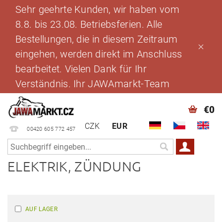
Sehr geehrte Kunden, wir haben vom
8.8. bis 23.08. Betriebsferien. Alle
Bestellungen, die in diesem Zeitraum
eingehen, werden direkt im Anschluss
bearbeitet. Vielen Dank für Ihr
Verständnis. Ihr JAWAmarkt-Team
€0
CZK
EUR
00420 605 772 457
ELEKTRIK, ZÜNDUNG
AUF LAGER