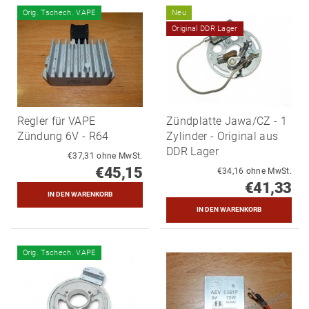
Orig. Tschech. VAPE
Neu
Original DDR Lager
Regler für VAPE
Zündplatte Jawa/CZ - 1
Zündung 6V - R64
Zylinder - Original aus
DDR Lager
€37,31 ohne MwSt.
€45,15
€34,16 ohne MwSt.
€41,33
Orig. Tschech. VAPE