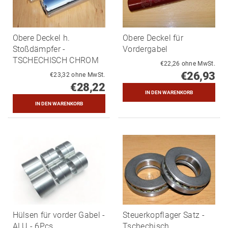
Obere Deckel h.
Obere Deckel für
Stoßdämpfer -
Vordergabel
TSCHECHISCH CHROM
€22,26 ohne MwSt.
€26,93
€23,32 ohne MwSt.
€28,22
Hülsen für vorder Gabel -
Steuerkopflager Satz -
ALU - 6Pcs
Tschechisch