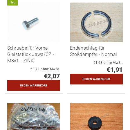
Neu
Schruabe für Vorne
Endanschlag für
Gleiststück Jawa/CZ -
Stoßdämpfer - Normal
M8x1 - ZINK
€1,58 ohne MwSt.
€1,91
€1,71 ohne MwSt.
€2,07