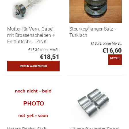
Mutter für Vorn. Gabel
Steurkopflanger Satz -
mit Drossenscheiben +
Türkisch
Enltlüftschr. - ZINK
€13,72 ohne MwSt.
€16,60
€15,30 ohne MwSt.
€18,51
DETAIL