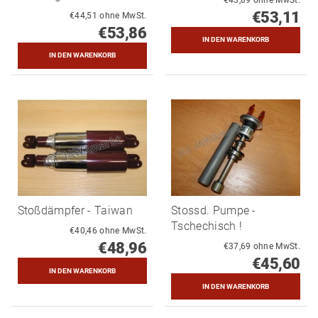
€53,11
€44,51 ohne MwSt.
€53,86
Stoßdämpfer - Taiwan
Stossd. Pumpe -
Tschechisch !
€40,46 ohne MwSt.
€48,96
€37,69 ohne MwSt.
€45,60