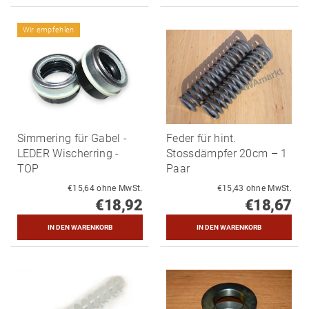
Wir empfehlen
Simmering für Gabel -
Feder für hint.
LEDER Wischerring -
Stossdämpfer 20cm – 1
TOP
Paar
€15,64 ohne MwSt.
€15,43 ohne MwSt.
€18,92
€18,67