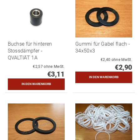
Buchse für hinteren
Gummi für Gabel flach -
Stossdämpfer -
34x50x3
QVALTIÄT 1A
€2,40 ohne MwSt.
€2,90
€2,57 ohne MwSt.
€3,11