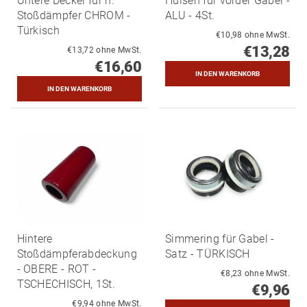
Untere Deckel für h.
Hülsen für vorder Gabel -
Stoßdämpfer CHROM -
ALU - 4St.
Türkisch
€10,98 ohne MwSt.
€13,28
€13,72 ohne MwSt.
€16,60
Hintere
Simmering für Gabel -
Stoßdämpferabdeckung
Satz - TÜRKISCH
- OBERE - ROT -
€8,23 ohne MwSt.
TSCHECHISCH, 1St.
€9,96
€9,94 ohne MwSt.