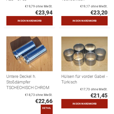
€19,79 ohne MwSt.
€19,17 ohne MwSt.
€23,94
€23,20
Untere Deckel h.
Hülsen für vorder Gabel -
Stoßdämpfer
Türkisch
TSCHECHISCH CHROM
€17,73 ohne MwSt.
€21,45
€18,73 ohne MwSt.
€22,66
DETAIL