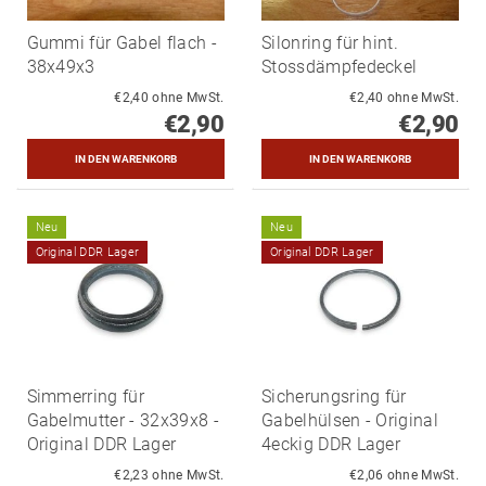
Gummi für Gabel flach -
Silonring für hint.
38x49x3
Stossdämpfedeckel
€2,40 ohne MwSt.
€2,40 ohne MwSt.
€2,90
€2,90
Neu
Neu
Original DDR Lager
Original DDR Lager
Simmerring für
Sicherungsring für
Gabelmutter - 32x39x8 -
Gabelhülsen - Original
Original DDR Lager
4eckig DDR Lager
€2,23 ohne MwSt.
€2,06 ohne MwSt.