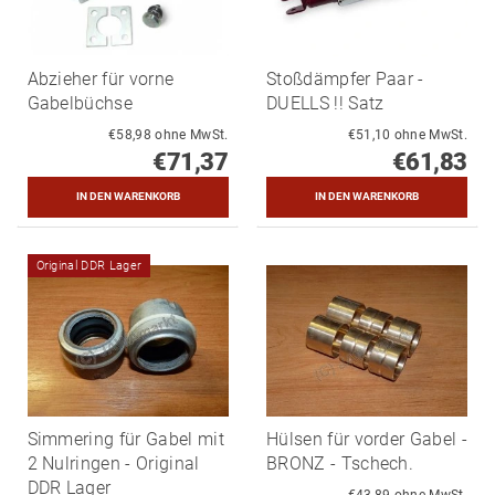
Abzieher für vorne
Stoßdämpfer Paar -
Gabelbüchse
DUELLS !! Satz
€58,98 ohne MwSt.
€51,10 ohne MwSt.
€71,37
€61,83
Original DDR Lager
Simmering für Gabel mit
Hülsen für vorder Gabel -
2 Nulringen - Original
BRONZ - Tschech.
DDR Lager
€43,89 ohne MwSt.