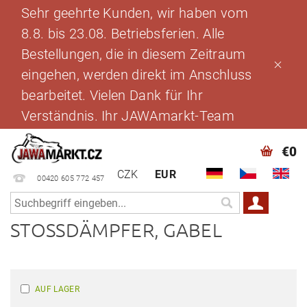
Sehr geehrte Kunden, wir haben vom
8.8. bis 23.08. Betriebsferien. Alle
Bestellungen, die in diesem Zeitraum
eingehen, werden direkt im Anschluss
bearbeitet. Vielen Dank für Ihr
Verständnis. Ihr JAWAmarkt-Team
€0
CZK
EUR
00420 605 772 457
STOSSDÄMPFER, GABEL
AUF LAGER