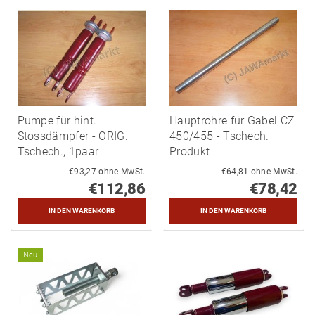
Pumpe für hint.
Hauptrohre für Gabel CZ
Stossdämpfer - ORIG.
450/455 - Tschech.
Tschech., 1paar
Produkt
€93,27 ohne MwSt.
€64,81 ohne MwSt.
€112,86
€78,42
Neu