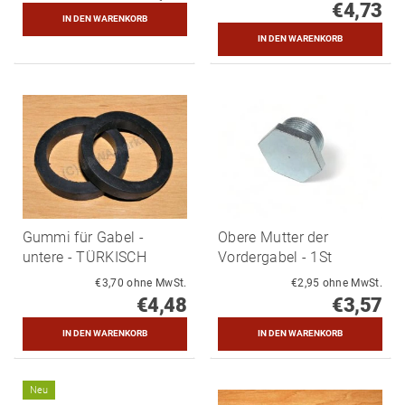
€4,73
Gummi für Gabel -
Obere Mutter der
untere - TÜRKISCH
Vordergabel - 1St
€3,70 ohne MwSt.
€2,95 ohne MwSt.
€4,48
€3,57
Neu