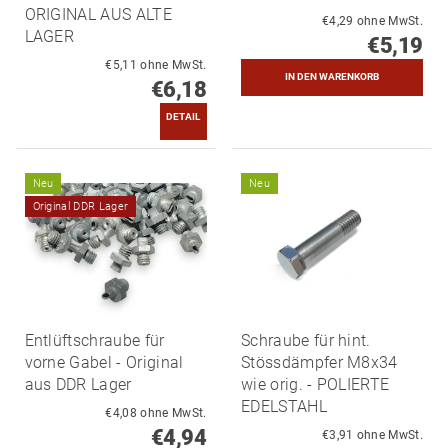
ORIGINAL AUS ALTE
€4,29 ohne MwSt.
LAGER
€5,19
€5,11 ohne MwSt.
€6,18
DETAIL
Neu
Neu
Original DDR Lager
Entlüftschraube für
Schraube für hint.
vorne Gabel - Original
Stössdämpfer M8x34
aus DDR Lager
wie orig. - POLIERTE
EDELSTAHL
€4,08 ohne MwSt.
€4,94
€3,91 ohne MwSt.