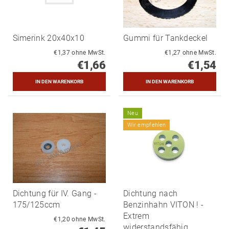
Simerink 20x40x10
Gummi für Tankdeckel
€1,37 ohne MwSt.
€1,27 ohne MwSt.
€1,66
€1,54
Neu
Wir empfehlen
Dichtung für IV. Gang -
Dichtung nach
175/125ccm
Benzinhahn VITON ! -
Extrem
€1,20 ohne MwSt.
widerstandsfähig