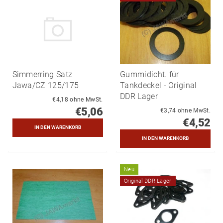
Simmerring Satz
Gummidicht. für
Jawa/CZ 125/175
Tankdeckel - Original
DDR Lager
€4,18 ohne MwSt.
€5,06
€3,74 ohne MwSt.
€4,52
Neu
Original DDR Lager