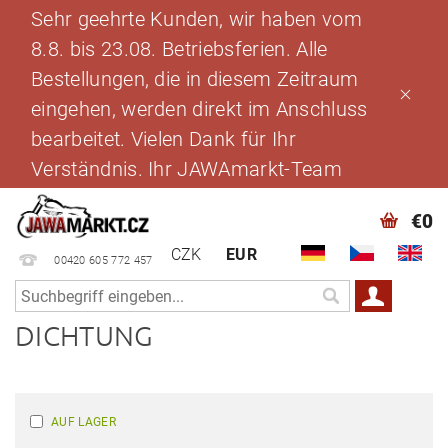
Sehr geehrte Kunden, wir haben vom
8.8. bis 23.08. Betriebsferien. Alle
Bestellungen, die in diesem Zeitraum
eingehen, werden direkt im Anschluss
bearbeitet. Vielen Dank für Ihr
Verständnis. Ihr JAWAmarkt-Team
€0
CZK
EUR
00420 605 772 457
DICHTUNG
AUF LAGER