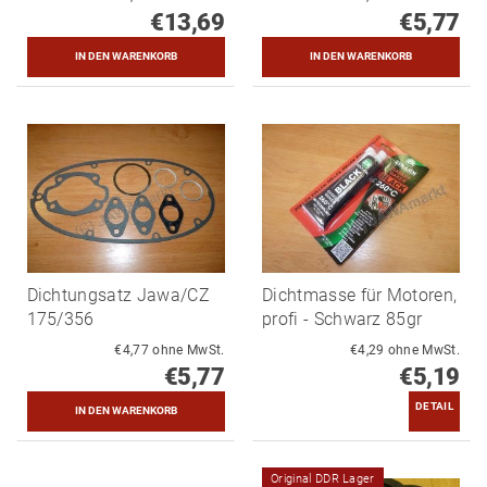
€13,69
€5,77
Dichtungsatz Jawa/CZ
Dichtmasse für Motoren,
175/356
profi - Schwarz 85gr
€4,77 ohne MwSt.
€4,29 ohne MwSt.
€5,77
€5,19
DETAIL
Original DDR Lager