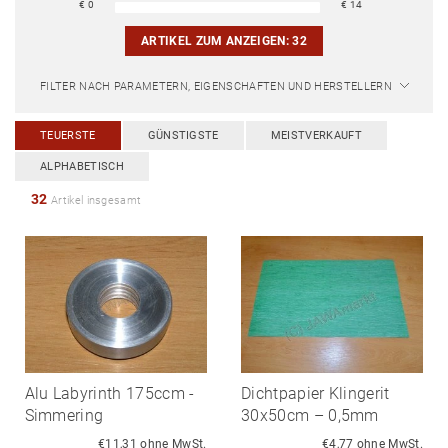
€
0
€
14
ARTIKEL ZUM ANZEIGEN:
32
FILTER NACH PARAMETERN, EIGENSCHAFTEN UND HERSTELLERN
TEUERSTE
GÜNSTIGSTE
MEISTVERKAUFT
ALPHABETISCH
32
Artikel insgesamt
Alu Labyrinth 175ccm -
Dichtpapier Klingerit
Simmering
30x50cm – 0,5mm
€11,31 ohne MwSt.
€4,77 ohne MwSt.