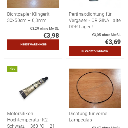
Dichtpapier Klingerit
Pertinaxdichtung für
30x50cm – 0,3mm
Vergaser - ORIGINAL alte
DDR Lager !
€3,29 ohne MwSt.
€3,98
€3,05 ohne MwSt.
€3,69
Neu
Motorsilikon
Dichtung für vorne
Hochtemperatur K2
Lampeglas
Schwarz – 360 °C – 21
€2,47 ohne MwSt.