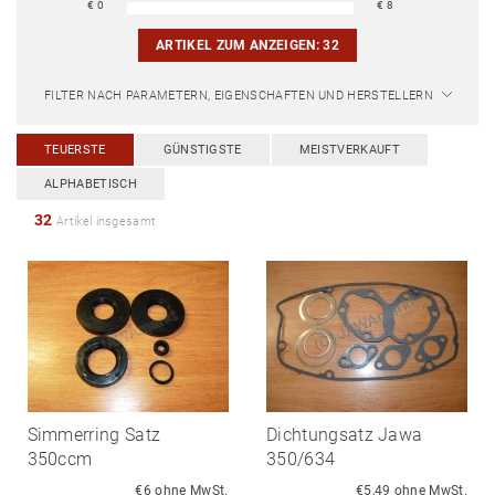
€
0
€
8
ARTIKEL ZUM ANZEIGEN:
32
FILTER NACH PARAMETERN, EIGENSCHAFTEN UND HERSTELLERN
TEUERSTE
GÜNSTIGSTE
MEISTVERKAUFT
ALPHABETISCH
32
Artikel insgesamt
Simmerring Satz
Dichtungsatz Jawa
350ccm
350/634
€6 ohne MwSt.
€5,49 ohne MwSt.