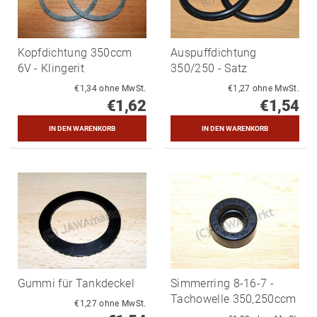
Kopfdichtung 350ccm
Auspuffdichtung
6V - Klingerit
350/250 - Satz
€1,34 ohne MwSt.
€1,27 ohne MwSt.
€1,62
€1,54
Gummi für Tankdeckel
Simmerring 8-16-7 -
Tachowelle 350,250ccm
€1,27 ohne MwSt.