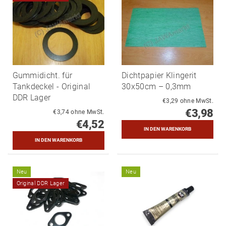
Gummidicht. für
Dichtpapier Klingerit
Tankdeckel - Original
30x50cm – 0,3mm
DDR Lager
€3,29 ohne MwSt.
€3,98
€3,74 ohne MwSt.
€4,52
Neu
Neu
Original DDR Lager