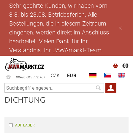
Sehr geehrte Kunden, wir haben vom
8.8. bis 23.08. Betriebsferien. Alle
Bestellungen, die in diesem Zeitraum
eingehen, werden direkt im Anschluss
bearbeitet. Vielen Dank für Ihr
Verständnis. Ihr JAWAmarkt-Team
€0
CZK
EUR
00420 605 772 457
DICHTUNG
AUF LAGER