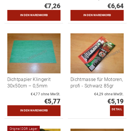
€7,26
€6,64
Dichtpapier Klingerit
Dichtmasse für Motoren,
30x50cm – 0,5mm
profi - Schwarz 85gr
€4,77 ohne MwSt.
€4,29 ohne MwSt.
€5,77
€5,19
DETAIL
Original DDR Lager