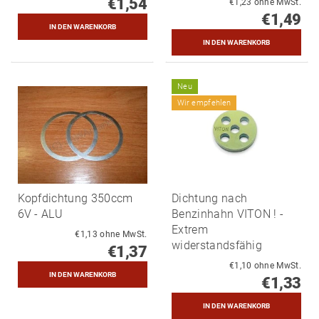
€1,54
€1,23 ohne MwSt.
€1,49
Neu
Wir empfehlen
Kopfdichtung 350ccm
Dichtung nach
6V - ALU
Benzinhahn VITON ! -
Extrem
€1,13 ohne MwSt.
widerstandsfähig
€1,37
€1,10 ohne MwSt.
€1,33