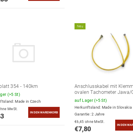
Neu
rblatt 354 - 140km
Anschlusskabel mit Klemm
ovalen Tachometer Jawa/
ager
(>5 St)
auf Lager
(>5 St)
ftsland:
Made in Czech
Herkunftsland:
Made in Slovakia
7,13 ohne MwSt.
Garantie: 2 Jahre
63
€6,45 ohne MwSt.
€7,80