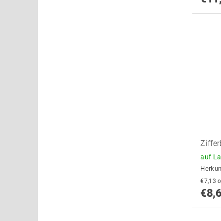
Ziffe
auf L
Herkun
€
€8,