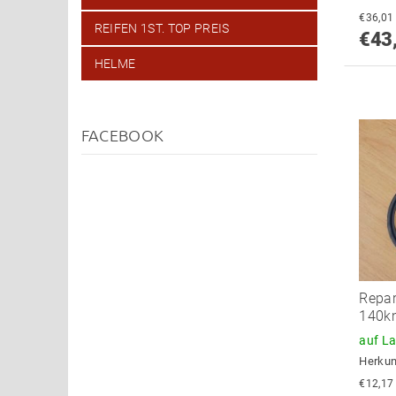
REIFEN 1ST. TOP PREIS
€43
HELME
FACEBOOK
Repar
140km
auf L
Herkun