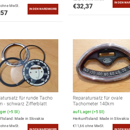
€32,37
€36,01 ohne MwSt.
,57
atursatz für runde Tacho
Reparatursatz für ovale
 - schwarz Zifferblatt
Tachometer 140km
ager
(>5 St)
auf Lager
(>5 St)
ftsland:
Made in Slovakia
Herkunftsland:
Made in Slovakia
€12,17 ohne MwSt.
€11,66 ohne MwSt.