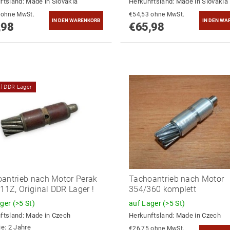
ftsland:
Made in Slovakia
Herkunftsland:
Made in Slovakia
€54,53 ohne MwSt.
€54,53 ohne MwSt.
,98
€65,98
al DDR Lager
antrieb nach Motor Perak
Tachoantrieb nach Motor
 11Z, Original DDR Lager !
354/360 komplett
ager
(>5 St)
auf Lager
(>5 St)
ftsland:
Made in Czech
Herkunftsland:
Made in Czech
ie: 2 Jahre
€26,75 ohne MwSt.