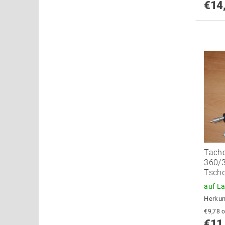
€14
Tach
360/3
Tsch
auf L
Herkun
€
€11