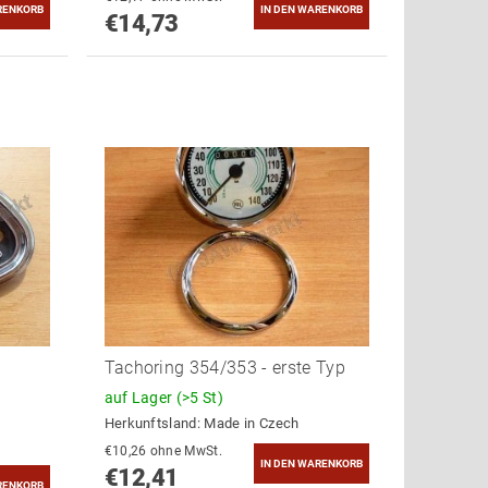
€14,73
Tachoring 354/353 - erste Typ
auf Lager
(>5 St)
Herkunftsland:
Made in Czech
€10,26 ohne MwSt.
€12,41