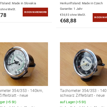
ftsland:
Made in Slovakia
Herkunftsland:
Made in Czech
Garantie: 1 Jahr
€59,32 ohne MwSt.
,78
€56,93 ohne MwSt.
€68,88
meter 354/353 - 140km,
Tachometer 354/353 - 140
ifferblatt - neue
schwarz Zifferblatt - neue
ager
(>5 St)
auf Lager
(>5 St)