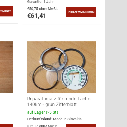
Garantie: 1 Jahr
€50,75 ohne MwSt.
€61,41
Reparatursatz für runde Tacho
140km - grün Zifferblatt
auf Lager
(>5 St)
Herkunftsland:
Made in Slovakia
€12,17 ohne MwSt.