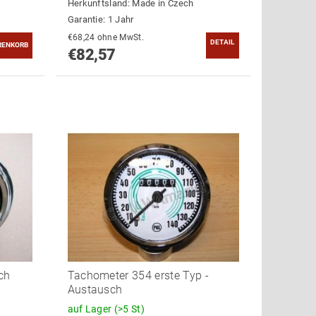
Herkunftsland:
Made in Czech
Garantie: 1 Jahr
€68,24 ohne MwSt.
DETAIL
€82,57
ch
Tachometer 354 erste Typ -
Austausch
auf Lager
(>5 St)