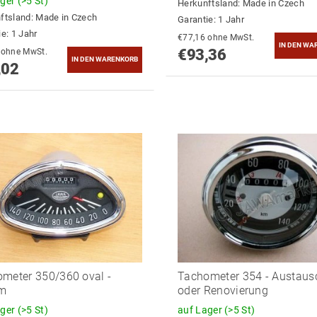
ager
(>5 St)
Herkunftsland:
Made in Czech
ftsland:
Made in Czech
Garantie: 1 Jahr
e: 1 Jahr
€77,16 ohne MwSt.
€93,36
€78,53 ohne MwSt.
,02
meter 350/360 oval -
Tachometer 354 - Austaus
m
oder Renovierung
ager
(>5 St)
auf Lager
(>5 St)