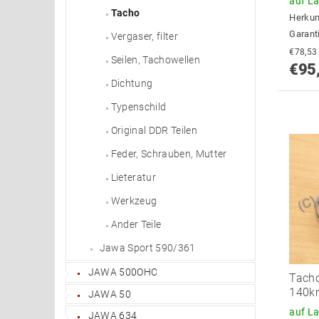
auf L
Tacho
Herkun
Garanti
Vergaser, filter
Seilen, Tachowellen
€95
Dichtung
Typenschild
Original DDR Teilen
Feder, Schrauben, Mutter
Lieteratur
Werkzeug
Ander Teile
Jawa Sport 590/361
JAWA 500OHC
Tacho
140k
JAWA 50
auf L
JAWA 634