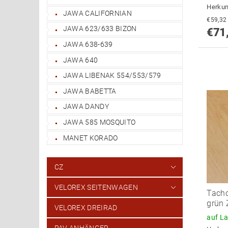
Herkun
JAWA CALIFORNIAN
JAWA 623/633 BIZON
€71
JAWA 638-639
JAWA 640
JAWA LIBENAK 554/553/579
JAWA BABETTA
JAWA DANDY
JAWA 585 MOSQUITO
MANET KORADO
CZ
VELOREX SEITENWAGEN
Tacho
grün Z
VELOREX DREIRAD
auf L