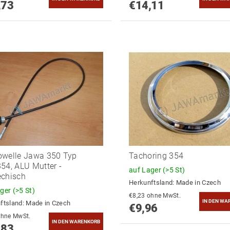
,73
€14,11
owelle Jawa 350 Typ
Tachoring 354
54, ALU Mutter -
auf Lager
(>5 St)
echisch
Herkunftsland:
Made in Czech
ager
(>5 St)
€8,23 ohne MwSt.
ftsland:
Made in Czech
€9,96
9,78 ohne MwSt.
,83