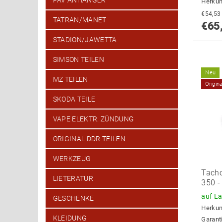
PAV ANHÄNGER
Herkun
TATRAN/MANET
€65
STADION/JAWETTA
SIMSON TEILEN
Neu
MZ TEILEN
Origin
SKODA TEILE
VAPE ELEKTR. ZÜNDUNG
ORIGINAL DDR TEILEN
WERKZEUG
Tacho
LIETERATUR
350 -
auf L
GESCHENKE
Herkun
KLEIDUNG
Garant