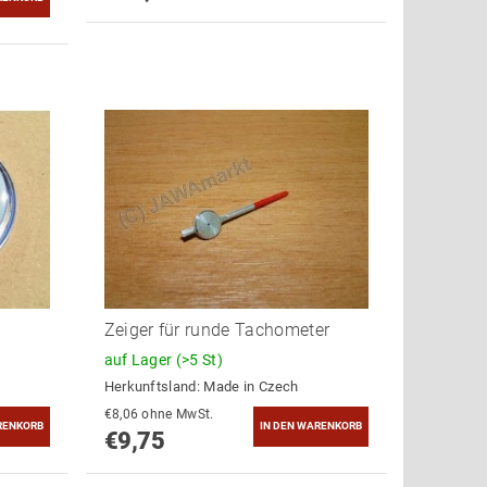
Zeiger für runde Tachometer
auf Lager
(>5 St)
Herkunftsland:
Made in Czech
€8,06 ohne MwSt.
€9,75