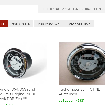
FILTER NACH PARAMETERN, EIGENSCHAFTEN U
STE
GÜNSTIGSTE
MEISTVERKAUFT
ALPHABETISCH
ometer 354/353 rund
Tachometer 354 - OHNE
 - mit Original NEUE
Austausch
erk DDR Zeit !!!!
auf Lager
(>5 St)