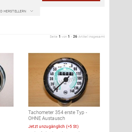
ND HERSTELLERN
1
1
26
Seite
von
-
Artikel insgesamt
Tachometer 354 erste Typ -
OHNE Austausch
Jetzt unzugänglich
(>5 St)