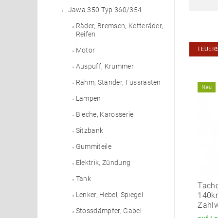
Jawa 350 Typ 360/354
Räder, Bremsen, Ketteräder,
Reifen
TEUER
Motor
Auspuff, Krümmer
Rahm, Ständer, Fussrasten
Neu
Lampen
Bleche, Karosserie
Sitzbank
Gummiteile
Elektrik, Zündung
Tank
Tach
140km
Lenker, Hebel, Spiegel
Zahlw
Stossdämpfer, Gabel