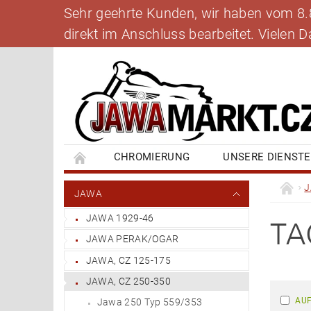
Sehr geehrte Kunden, wir haben vom 8.8.
direkt im Anschluss bearbeitet. Vielen
CHROMIERUNG
UNSERE DIENST
BANKVERBINDUNG
SCHREIBEN SIE UNS
JAWA
JAWA 1929-46
TA
JAWA PERAK/OGAR
JAWA, CZ 125-175
JAWA, CZ 250-350
AUF
Jawa 250 Typ 559/353