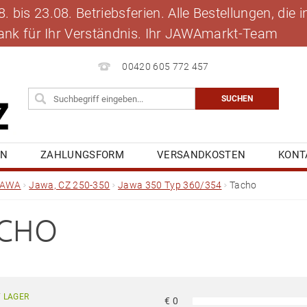
 bis 23.08. Betriebsferien. Alle Bestellungen, die
 Dank für Ihr Verständnis. Ihr JAWAmarkt-Team
00420 605 772 457
EN
ZAHLUNGSFORM
VERSANDKOSTEN
KONT
BLOG
MEINE BESTELLUNG
JAWA
Jawa, CZ 250-350
Jawa 350 Typ 360/354
Tacho
CHO
 LAGER
€
0