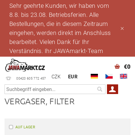
Sehr geehrte Kunden, wir haben vom
8.8. bis 23.08. Betriebsferien. Alle
Bestellungen, die in diesem Zeitraum
eingehen, werden direkt im Anschluss
bearbeitet. Vielen Dank für Ihr
Verständnis. Ihr JAWAmarkt-Team
€0
CZK
EUR
00420 605 772 457
VERGASER, FILTER
AUF LAGER