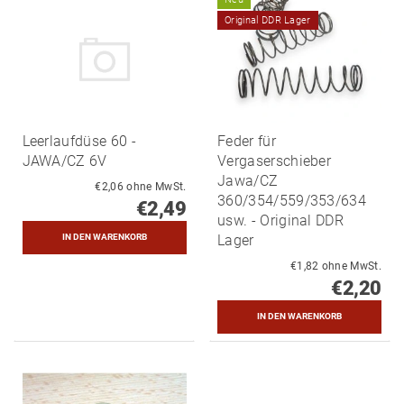
Original DDR Lager
Leerlaufdüse 60 -
Feder für
JAWA/CZ 6V
Vergaserschieber
Jawa/CZ
€2,06 ohne MwSt.
360/354/559/353/634
€2,49
usw. - Original DDR
Lager
€1,82 ohne MwSt.
€2,20