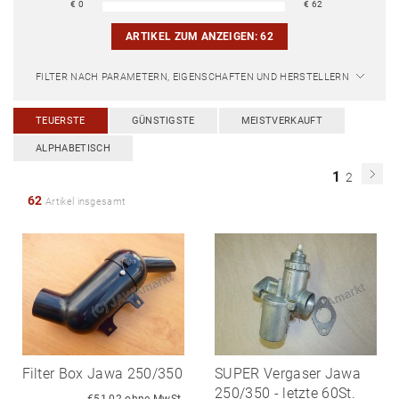
€
0
€
62
ARTIKEL ZUM ANZEIGEN:
62
FILTER NACH PARAMETERN, EIGENSCHAFTEN UND HERSTELLERN
TEUERSTE
GÜNSTIGSTE
MEISTVERKAUFT
ALPHABETISCH
1
2
62
Artikel insgesamt
Filter Box Jawa 250/350
SUPER Vergaser Jawa
250/350 - letzte 60St.
€51,02 ohne MwSt.