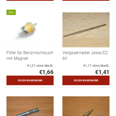
Neu
Filter für Benzinschlauch
Vergasernadel Jawa/CZ
mit Magnet
6V
€1,37 ohne MwSt.
€1,17 ohne MwSt.
€1,66
€1,41