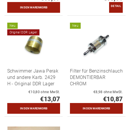
DETAIL
Neu
Neu
Original DDR Lager
Schwimmer Jawa Perak
Filter für Benzinschlauch
und andere Karb. 2429
DEMONTIERBAR
H - Original DDR Lager
CHROM
€10,80 ohne MwSt.
€8,98 ohne MwSt.
€13,07
€10,87