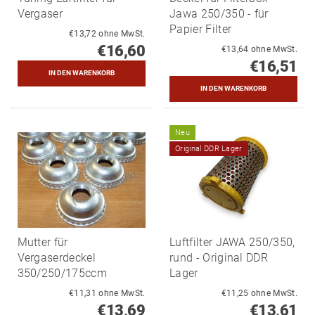
Vergaser
Jawa 250/350 - für
Papier Filter
€13,72 ohne MwSt.
€16,60
€13,64 ohne MwSt.
€16,51
Neu
Original DDR Lager
Mutter für
Luftfilter JAWA 250/350,
Vergaserdeckel
rund - Original DDR
350/250/175ccm
Lager
€11,31 ohne MwSt.
€11,25 ohne MwSt.
€13,69
€13,61