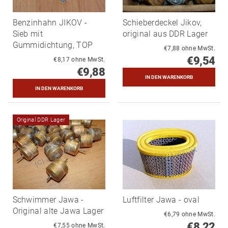
Benzinhahn JIKOV -
Schieberdeckel Jikov,
Sieb mit
original aus DDR Lager
Gummidichtung, TOP
€7,88 ohne MwSt.
€9,54
€8,17 ohne MwSt.
€9,88
Original DDR Lager
Schwimmer Jawa -
Luftfilter Jawa - oval
Original alte Jawa Lager
€6,79 ohne MwSt.
€8,22
€7,55 ohne MwSt.