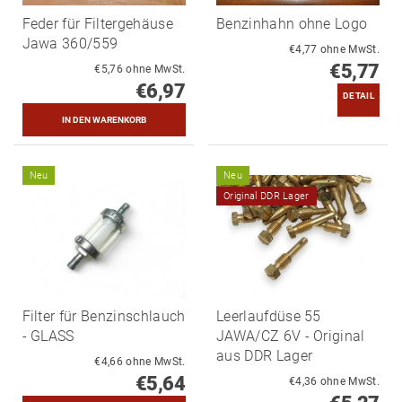
Feder für Filtergehäuse
Benzinhahn ohne Logo
Jawa 360/559
€4,77 ohne MwSt.
€5,77
€5,76 ohne MwSt.
€6,97
DETAIL
Neu
Neu
Original DDR Lager
Filter für Benzinschlauch
Leerlaufdüse 55
- GLASS
JAWA/CZ 6V - Original
aus DDR Lager
€4,66 ohne MwSt.
€5,64
€4,36 ohne MwSt.