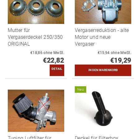
Mutter für
Vergaserreduktion - alte
Vergaserdeckel 250/350
Motor und neue
ORIGINAL
Vergaser
€18,86 ohne MwSt.
€15,94 ohne MwSt.
€22,82
€19,29
DETAIL
Neu
Tuning Luftfilter für
Deckel für Filterbox