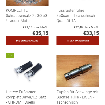
KOMPLETTE
Fussrastenröhre
Schraubensatz 250/350
350ccm - Tschechisch -
! - auser Motor
Qualität 1A
€29,05 ohne MwSt.
€27,40 ohne MwSt.
€35,15
€33,15
Neu
Hintere Fußrasten
Zapfen für Schwinge mit
komplett Jawa/CZ Satz
Büchse+Rille - EISEN -
- CHROM ! Duells
Tschechisch