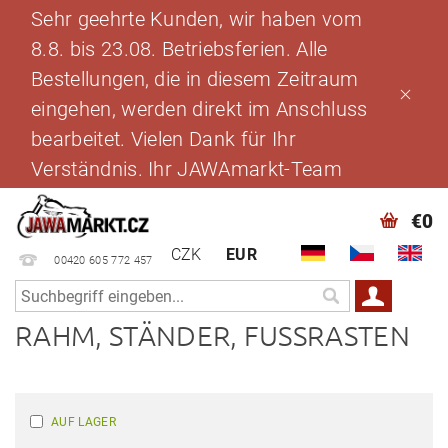
Sehr geehrte Kunden, wir haben vom
8.8. bis 23.08. Betriebsferien. Alle
Bestellungen, die in diesem Zeitraum
eingehen, werden direkt im Anschluss
bearbeitet. Vielen Dank für Ihr
Verständnis. Ihr JAWAmarkt-Team
€0
CZK
EUR
00420 605 772 457
RAHM, STÄNDER, FUSSRASTEN
AUF LAGER