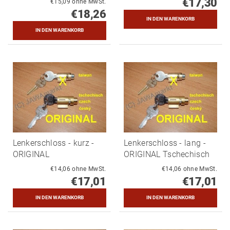
€17,30
€15,09 ohne MwSt.
€18,26
Lenkerschloss - kurz -
Lenkerschloss - lang -
ORIGINAL
ORIGINAL Tschechisch
€14,06 ohne MwSt.
€14,06 ohne MwSt.
€17,01
€17,01