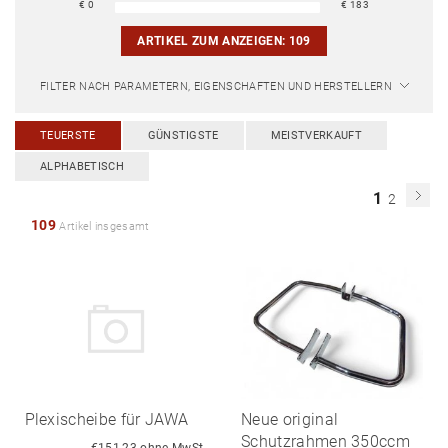
€
0
€
183
ARTIKEL ZUM ANZEIGEN:
109
FILTER NACH PARAMETERN, EIGENSCHAFTEN UND HERSTELLERN
TEUERSTE
GÜNSTIGSTE
MEISTVERKAUFT
ALPHABETISCH
1
2
109
Artikel insgesamt
Plexischeibe für JAWA
Neue original
Schutzrahmen 350ccm
€151,23 ohne MwSt.