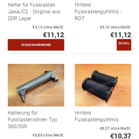
Halter für Fussrasten
Hintere
Jawa/CZ - Original aus
Fussrastengummis -
DDR Lager
ROT
€9,19 ohne MwSt.
€9,19 ohne MwSt.
€11,12
€11,12
DETAIL
Halterung für
Hintere
Fussrastenrohren Typ
Fussrastengummis
360/559
€8,57 ohne MwSt.
€10,37
€8,88 ohne MwSt.