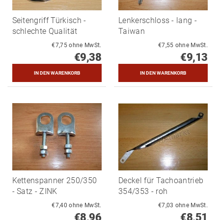
Seitengriff Türkisch -
Lenkerschloss - lang -
schlechte Qualität
Taiwan
€7,75 ohne MwSt.
€7,55 ohne MwSt.
€9,38
€9,13
Kettenspanner 250/350
Deckel für Tachoantrieb
- Satz - ZINK
354/353 - roh
€7,40 ohne MwSt.
€7,03 ohne MwSt.
€8,96
€8,51