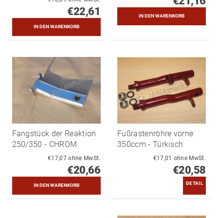
€21,16
€22,61
Fangstück der Reaktion
Fußrastenröhre vorne
250/350 - CHROM
350ccm - Türkisch
€17,07 ohne MwSt.
€17,01 ohne MwSt.
€20,66
€20,58
DETAIL