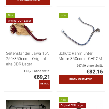
Neu
Neu
Original DDR Lager
Seitenständer Jawa 16",
Schutz Rahm unter
250/350ccm - Original
Motor 350ccm - CHROM
alte DDR Lager
€67,90 ohne MwSt.
€82,16
€73,73 ohne MwSt.
€89,21
DETAIL
Neu
Original DDR Lager