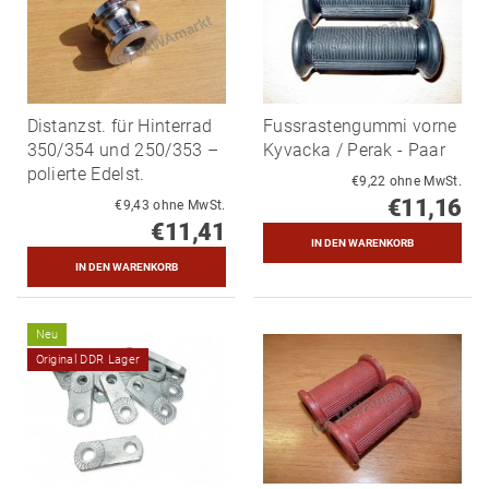
Distanzst. für Hinterrad
Fussrastengummi vorne
350/354 und 250/353 –
Kyvacka / Perak - Paar
polierte Edelst.
€9,22 ohne MwSt.
€11,16
€9,43 ohne MwSt.
€11,41
Neu
Original DDR Lager